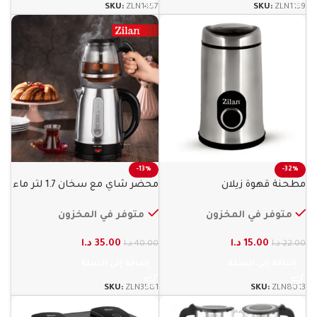
SKU:
ZLN1457
SKU:
ZLN1139
-13%
-32%
مطحنة قهوة زيلان
محضر شاي مع سخان 1.7 لتر ماء
زيلان
متوفر في المخزون
متوفر في المخزون
15.00
د.ا
35.00
د.ا
22.00
د.ا
40.00
د.ا
إضافة إلى السلة
إضافة إلى السلة
SKU:
ZLN3581
SKU:
ZLN8013