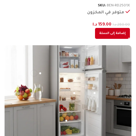
3X
SKU:
BEN-RD2501X
متوفر في المخزون
159.00
د.ا
280.00
د.ا
00
إضافة إلى السلة