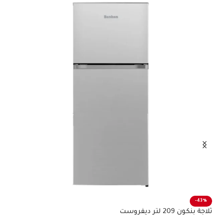
%
-43%
ثلاجة بنكون 209 لتر ديفروست
ثلاجة 