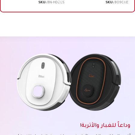
SKU:
BN-HD2GS
SKU:
BO90XE
وداعاً للغبار والأتربة!