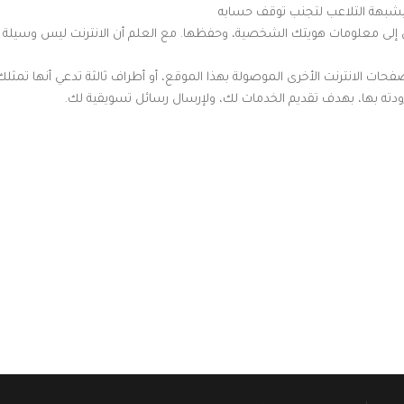
شبهة التلاعب لتجنب توقف حسابه
ى معلومات هويتك الشخصية، وحفظها. مع العلم أن الانترنت ليس وسيلة آ
ات الانترنت الأخرى الموصولة بهذا الموقع، أو أطراف ثالثة تدعي أنها تمثلك
دته بها، بهدف تقديم الخدمات لك، ولإرسال رسائل تسويقية لك.