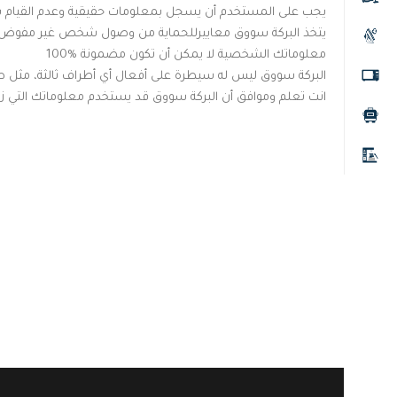
يجب على المستخدم أن يسجل بمعلومات حقيقية وعدم القيام ب
يتخذ البركة سووق معاييرللحماية من وصول شخص غير مفوض إل
معلوماتك الشخصية لا يمكن أن تكون مضمونة %100
البركة سووق ليس له سيطرة على أفعال أي أطراف ثالثة، مثل صفح
انت تعلم وموافق أن البركة سووق قد يستخدم معلوماتك التي زو