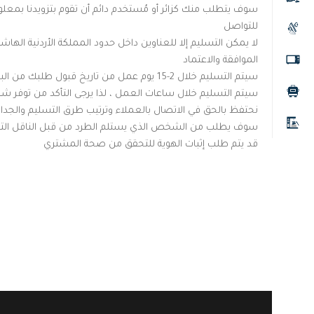
سوف يتطلب منك كزائر أو مُستخدم دائم أن تقوم بتزويدنا بمعلو
للتواصل
لا يمكن التسليم إلا للعناوين داخل حدود المملكة الأردنية الها
الموافقة والاعتماد
سيتم التسليم خلال 2-15 يوم عمل من تاريخ قبول طلبك من البائع الذي تم الشراء منه
سيتم التسليم خلال ساعات العمل ، لذا يرجى التأكد من توفر ش
نحتفظ بالحق في الاتصال بالعملاء وترتيب طرق التسليم والجداول الز
سوف يطلب من الشخص الذي يستلم الطرد من قبل الناقل التوقيع
قد يتم طلب إثبات الهوية للتحقق من صحة المشتري