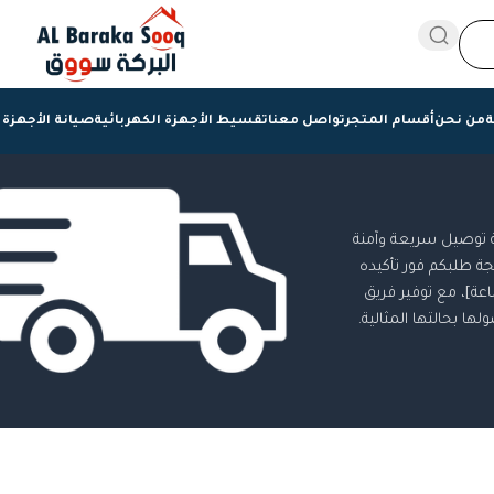
ة
من نحن
أقسام المتجر
تواصل معنا
تقسيط الأجهزة الكهربائية
صيانة الأجهزة 
 توصيل سريعة وآمنة
ة طلبكم فور تأكيده
ل الأجهزة إلى باب منزلكم في غضون [24-72 ساعة]، مع توفير فريق
 بحالتها المثالية.