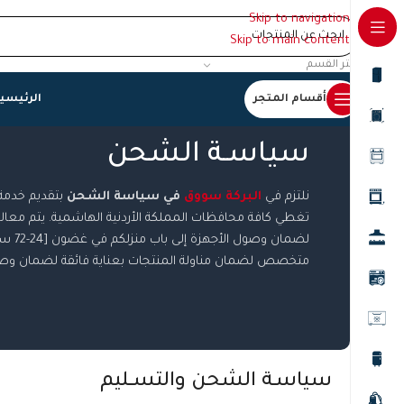
Skip to navigation
Skip to main content
اختر القسم
أقسام المتجر
الرئيسي
سياسـة الشحن
نلتزم في
البركة سووق
في سياسة الشحن
بتقديم خدمة
تغطي كافة محافظات المملكة الأردنية الهاشمية. يتم معالج
لضمان وصو
متخصص لضمان مناولة المنتجات بعناية فائقة لضمان وصولها
سياسـة الشحن والتســليم