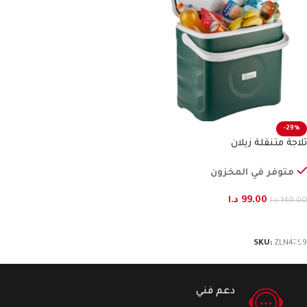
-29%
ثلاجة متنقلة زيلان
متوفر في المخزون
99.00
د.ا
140.00
د.ا
إضافة إلى السلة
SKU:
ZLN4759
دعم فني