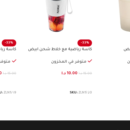
-33%
-33%
بيض
كاسة رياضية مع خلاط شحن ابيض
كاسة ريا
فلوريا
فلوريا
ن
متوفر في المخزون
متوفر
10.00
د.ا
0
15.00
د.ا
15.00
د.ا
إضافة إلى السلة
إضافة إ
U:
ZLN1719
SKU:
ZLN1720