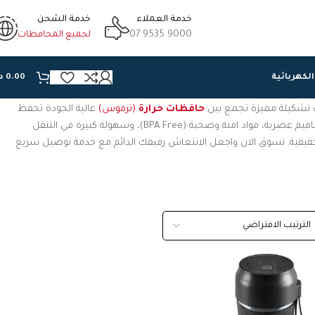
خدمة العملاء
خدمة الشحن
07 9535 9000
لجميع المحافظات
الكهربائية
0.00
د
 لك تشكيلة مميزة تجمع بين
حافظات حرارة
(ترموس)
عالية الجودة تحفظ
وقابل للشحن لتحضير سموذي طازج في الجيم او المكتب. تتميز منتجاتنا بتصاميم عصرية، مواد امنة وصحية (BPA Free)، وسهولة كبيرة في التنقل
قيقية. تسوق الان واجعل الانتعاش رفيقك الدائم مع خدمة توصيل سريع