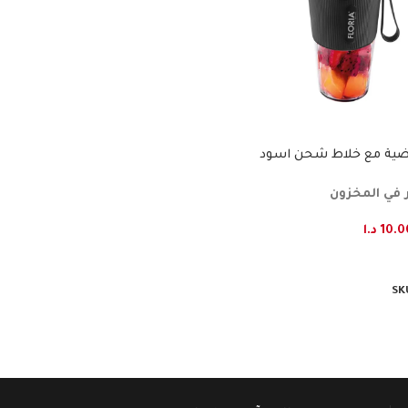
ضية مع خلاط شحن اسود
 في المخزون
10.0
د.ا
لى السلة
SK