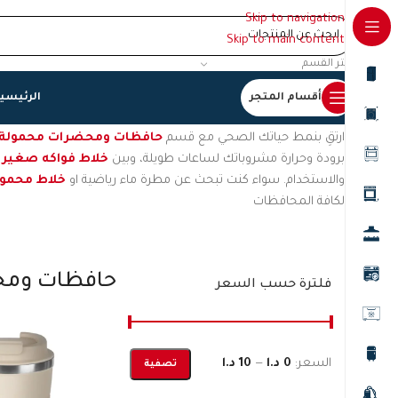
Skip to navigation
Skip to main content
اختر القسم
أقسام المتجر
الرئيسي
الرئيسية
/
حافظات ومحضرات محمولة
عرض ⁦3⁩ من كل النتائج
ارتقِ بنمط حياتك الصحي مع قسم
حافظات ومحضرات محمولة
برودة وحرارة مشروباتك لساعات طويلة، وبين
خلاط فواكه صغير
والاستخدام. سواء كنت تبحث عن مطرة ماء رياضية او
خلاط محمو
لكافة المحافظات
حافظات ومح
فلترة حسب السعر
السعر:
0 د.ا
—
10 د.ا
تصفية