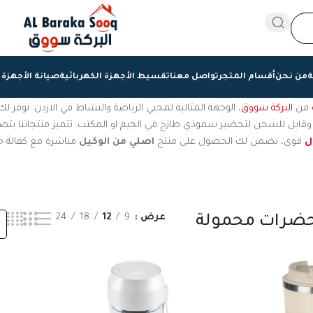
ة
من نحن
أقسام المتجر
تواصل معنا
تقسيط الأجهزة الكهربائية
صيانة الأجهزة 
من
البركة سووق
، الوجهة المثالية لمحبي الرياضة والنشاط في الاردن. نوفر
ل
قوي، نضمن لك الحصول على منتج
اصلي من الوكيل
مباشرة مع كفالة ح
عرض
9
12
18
24
ضرات محمولة