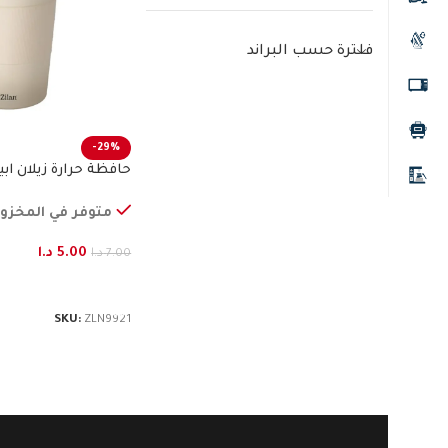
فلترة حسب البراند
-29%
حافظة حرارة زيلان ا
متوفر في المخزو
5.00
د.ا
7.00
د.ا
إضافة إلى السلة
SKU:
ZLN9921