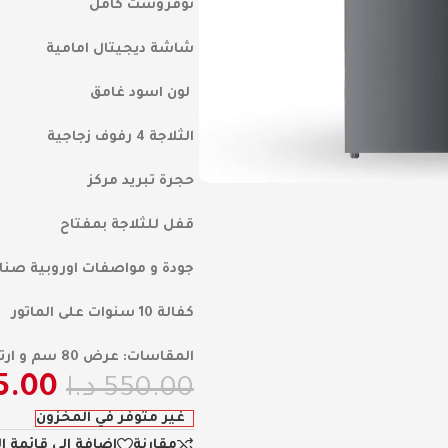
نوفروست كامل
شاشة ديجيتال امامية
لون اسود غامق
الثلاجة 4 رفوف زجاجية
حجرة تبريد مركز
قفل للثلاجة بمفتاح
جودة و مواصفات اوروبية صناع
كفالة 10 سنوات على الماتور
المقاسات: عرض 80 سم و ارتفاع 187 سم و عمق 67 سم
5.00
550.00
د.ا
غير متوفر في المخزون
مقارنة
إضافة إلى قائمة ا