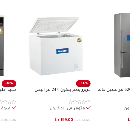
-38%
-34%
ثلاجة طراز فرنسي 620 لتر ستيل فاتح
فريزر بطح بنكون 244 لتر ابيض –
جلاية اطباق15 طقم ستيل
BENKON
ون
متوفر في المخزون
متوفر
ا
199.00
د.ا
300.00
د.ا
400.00
د.ا
إضافة إلى السلة
إضافة إ