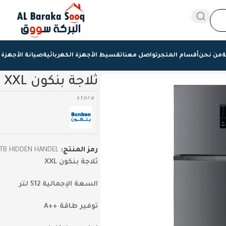
ة
من نحن
أقسام المتجر
تواصل معنا
تقسيط الأجهزة الكهربائية
صيانة الأجهزة 
ثلاجة بنكون XXL
store
رمز المنتج:
TB HIDDEN HANDEL
ثلاجة بنكون XXL
السعة الإجمالية 512 لتر
توفير طاقة ++A