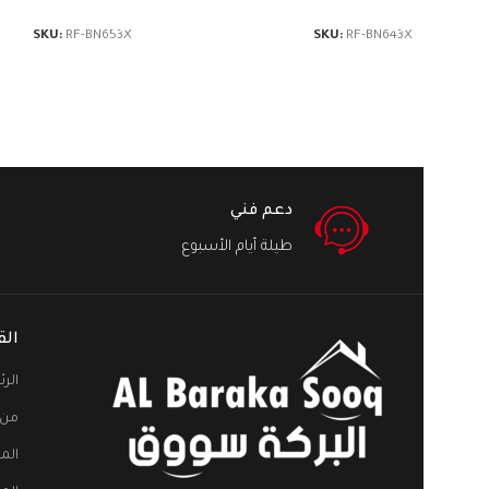
SKU:
RF-BN653X
SKU:
RF-BN643X
دعم فني
طيلة أيام الأسبوع
الق
الر
من 
الم