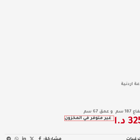
ة اردنية
غير متوفر في المخزون
32
د.ا
مشاركة:
لرغبات