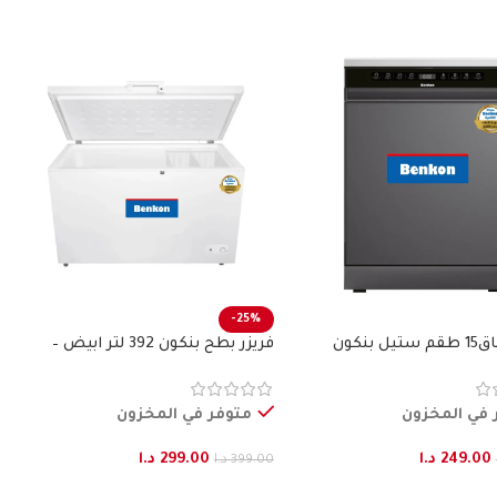
-25%
 بنكون
فريزر بطح بنكون 392 لتر ابيض –
BENKON
 في المخزون
متوفر في المخزون
249.00
د.ا
299.00
د.ا
399.00
د.ا
لى السلة
إضافة إلى السلة