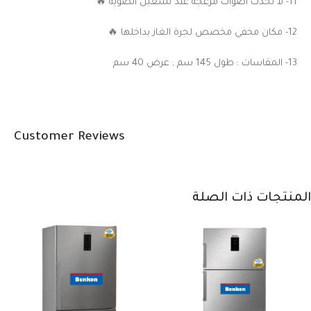
11- لا تحدث أصوات مزعجة عند تشغيل الصوبة 🔥
12- مكان مخفي مخصص لجرة الغاز بداخلها 🔥
13- المقاسات : طول 145 سم , عرض 40 سم
Customer Reviews
المنتجات ذات الصلة