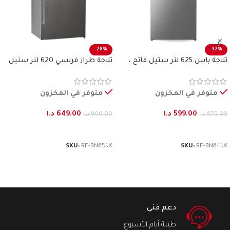
-28%
-32%
ثلاجة بابين 625 لتر ستيل فاتح ،
ثلاجة طراز فرنسي 620 لتر ستيل
بنكون
فاتح بنكون
متوفر في المخزون
متوفر في المخزون
599.00
د.ا
649.00
د.ا
875.00
د.ا
900.00
د.ا
إضافة إلى السلة
إضافة إلى السلة
SKU:
RF-BN653X
SKU:
RF-BN643X
دعم فني
طيلة أيام الأسبوع