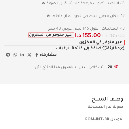
11- لا تحدث أصوات مزعجة عند تشغيل الصوبة 🔥
12- مكان مخفي مخصص لجرة الغاز بداخلها 🔥
13- المقاسات : طول 145 سم , عرض 40 سم
غير متوفر في المخزون
155.00
د.ا
185.00
د.ا
غير متوفر في المخزون
مقارنة
إضافة إلى قائمة الرغبات
مشاركة:
20
الأشخاص الذين يشاهدون هذا المنتج الآن
وصف المنتج
صوبة غاز العملاقة
موديل ROM-INT-BB