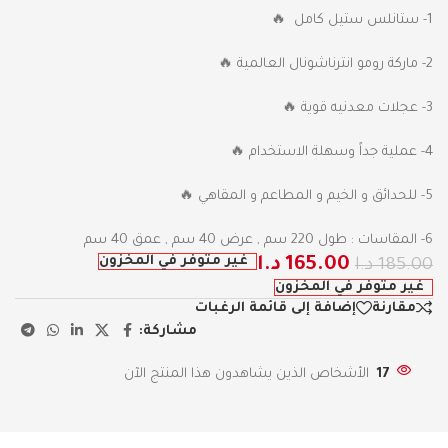
1- ستانلس ستيل كامل 🔥
2- ماركة رومو انترناشونال العالمية 🔥
3- عجلات معدنيه قوية 🔥
4- عملية جداً وسهلة الاستخدام 🔥
5- للحدائق و الخيم و المطاعم و المقاهي 🔥
6- المقاسات : طول 220 سم , عرض 40 سم , عمق 40 سم
غير متوفر في المخزون
165.00
د.ا
185.00
د.ا
غير متوفر في المخزون
مقارنة
إضافة إلى قائمة الرغبات
مشاركة:
17
الأشخاص الذين يشاهدون هذا المنتج الآن