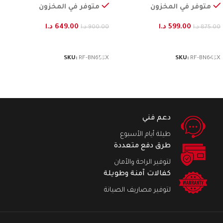
متوفر في المخزون
متوفر في المخزون
599.00
د.ا
649.00
د.ا
875.00
د.ا
900.00
د.ا
إضافة إلى السلة
إضافة إلى السلة
SKU:
RF-BN653X
SKU:
RF-BN643X
دعم فني
طيلة أيام الأسبوع
طرق دفع متعددة
لتوفير الراحة والأمان
كفالات آمنة وطويلة
لتوفير مصاريف الصيانة