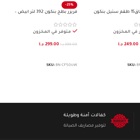
-25%
 بنكون
فريزر بطح بنكون 392 لتر ابيض –
BENKON
 في المخزون
متوفر في المخزون
249.00
د.ا
299.00
د.ا
399.00
د.ا
لى السلة
إضافة إلى السلة
SKU:
BN-CF500W
SKU:
B
كفالات آمنة وطويلة
لتوفير مصاريف الصيانة