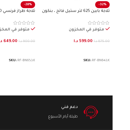
-28%
-32%
ثلاجة بابين 625 لتر ستيل فاتح ، بنكون
بنكون
متوفر في المخزون
متوفر في المخز
599.00
د.ا
649.00
د.
875.00
د.ا
900.00
د.ا
إضافة إلى السلة
إضافة إلى السلة
SKU:
RF-BN653X
SKU:
RF-BN643X
دعم فني
طيلة أيام الأسبوع