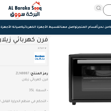
ة
من نحن
أقسام المتجر
تواصل معنا
تقسيط الأجهزة الكهربائية
صيانة الأجهزة 
فرن كهربائي زيلا
store
رمز المنتج:
ZLN8887
فرن كهربائي زيلان
• السعة: 35L
• التحكم في منظم الحرارة القابل للتعديل حت