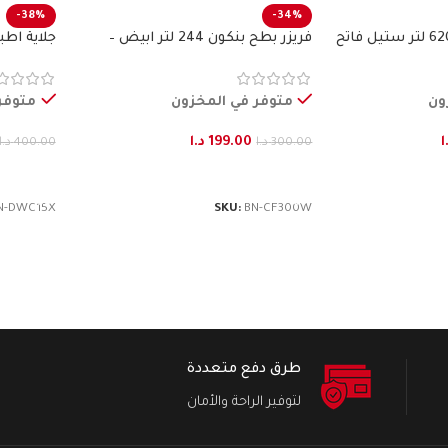
-38%
-34%
ثلاجة طراز فرنسي 620 لتر ستيل فاتح
فريزر بطح بنكون 244 لتر ابيض –
جلاية اطباق15 طقم ستيل
BENKON
ون
متوفر في المخزون
متوفر
ا
199.00
د.ا
300.00
د.ا
400.00
د.ا
إضافة إلى السلة
إضافة إ
N-DWC15X
SKU:
BN-CF300W
طرق دفع متعددة
لتوفير الراحة والأمان