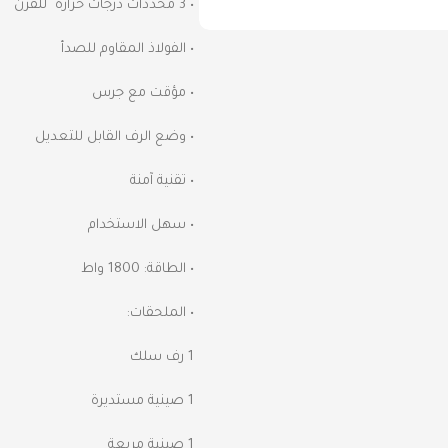
• 3 محددات درجات حرارة للفرن
• الفولاذ المقاوم للصدأ
• مؤقت مع جرس
• وضع الرف القابل للتعديل
• تقنية آمنة
• سهل الاستخدام
• الطاقة: 1800 واط
• الملحقات:
1 رف سلك
1 صينية مستديرة
1 صينية مربعة