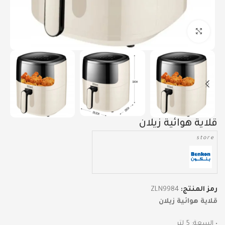
Click to enlarge
قلاية هوائية زيلان
store
رمز المنتج:
ZLN9984
قلاية هوائية زيلان
• السعة: 5 لتر