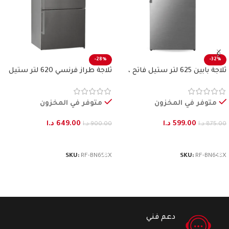
-28%
-32%
ثلاجة بابين 625 لتر ستيل فاتح ،
ثلاجة طراز فرنسي 620 لتر ستيل
بنكون
فاتح بنكون
متوفر في المخزون
متوفر في المخزون
599.00
د.ا
649.00
د.ا
875.00
د.ا
900.00
د.ا
إضافة إلى السلة
إضافة إلى السلة
SKU:
RF-BN653X
SKU:
RF-BN643X
دعم فني