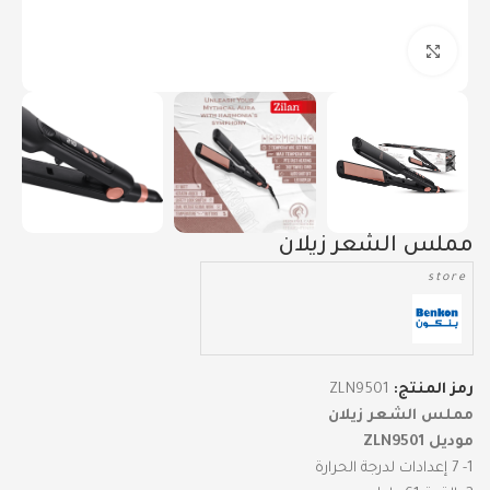
Click to enlarge
مملس الشعر زيلان
store
رمز المنتج:
ZLN9501
مملس الشعر زيلان
موديل ZLN9501
1- 7 إعدادات لدرجة الحرارة