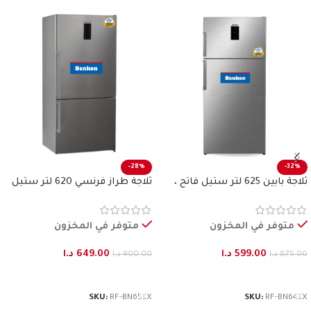
-28%
-32%
ثلاجة بابين 625 لتر ستيل فاتح ،
ثلاجة طراز فرنسي 620 لتر ستيل
بنكون
فاتح بنكون
متوفر في المخزون
متوفر في المخزون
599.00
د.ا
649.00
د.ا
875.00
د.ا
900.00
د.ا
إضافة إلى السلة
إضافة إلى السلة
SKU:
RF-BN653X
SKU:
RF-BN643X