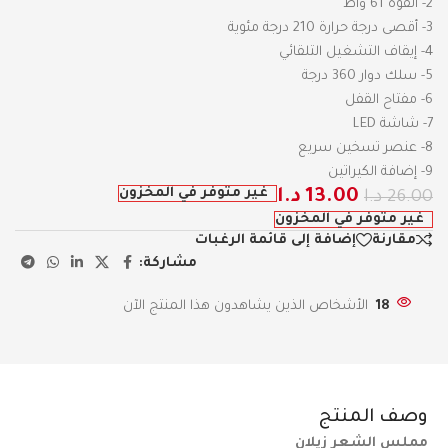
2- القوة 61 واط
3- أقصى درجة حرارة 210 درجة مئوية
4- إيقاف التشغيل التلقائي
5- سلك دوار 360 درجة
6- مفتاح القفل
7- شاشة LED
8- عنصر تسخين سريع
9- إضافة الكيراتين
غير متوفر في المخزون
13.00
د.ا
26.00
د.ا
غير متوفر في المخزون
مقارنة
إضافة إلى قائمة الرغبات
مشاركة:
18
الأشخاص الذين يشاهدون هذا المنتج الآن
وصف المنتج
مملس الشعر زيلان