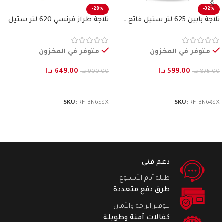
-28%
-32%
ثلاجة بابين 625 لتر ستيل فاتح ،
ثلاجة طراز فرنسي 620 لتر ستيل
بنكون
فاتح بنكون
متوفر في المخزون
متوفر في المخزون
599.00
د.ا
649.00
د.ا
875.00
د.ا
900.00
د.ا
إضافة إلى السلة
إضافة إلى السلة
SKU:
RF-BN653X
SKU:
RF-BN643X
دعم فني
طيلة أيام الأسبوع
طرق دفع متعددة
لتوفير الراحة والأمان
كفالات آمنة وطويلة