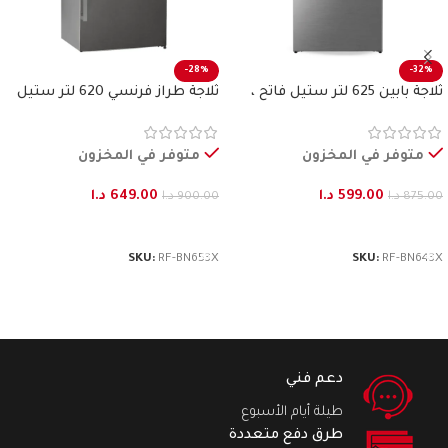
-28%
-32%
ثلاجة بابين 625 لتر ستيل فاتح ،
ثلاجة طراز فرنسي 620 لتر ستيل
بنكون
فاتح بنكون
متوفر في المخزون
متوفر في المخزون
599.00
د.ا
649.00
د.ا
875.00
د.ا
900.00
د.ا
إضافة إلى السلة
إضافة إلى السلة
SKU:
RF-BN653X
SKU:
RF-BN643X
دعم فني
طيلة أيام الأسبوع
طرق دفع متعددة