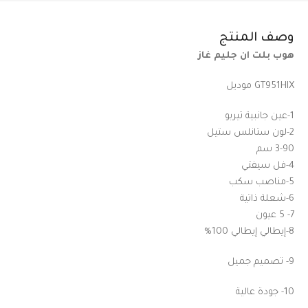
وصف المنتج
هوب بلت ان جليم غاز
GT951HIX موديل
1-عين جانبية تيربو
2-لون ستانلس ستيل
3-90 سم
4-فل سيفتي
5-مناصب سكب
6-شعلة ذاتية
7- 5 عيون
8-إيطالي إيطالي 100%
9- تصميم جميل
10- جودة عالية