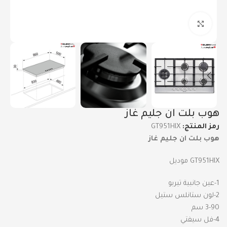
Click to enlarge
هوب بلت ان جليم غاز
رمز المنتج:
GT951HIX
هوب بلت ان جليم غاز
GT951HIX موديل
1-عين جانبية تيربو
2-لون ستانلس ستيل
3-90 سم
4-فل سيفتي