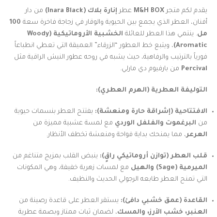
يقدم لكم متجر
M&H BOX
عطر
إنارة بلاك (Inara Black)
من دار
أفنان، العطر الذي يجمع بين الحيوية والوقار في زجاجة فاخرة سعة
100
مل
. ينتمي هذا العطر للعائلة
الخشبية الأروماتيكية (Woody
Aromatic)
، ويتبع خط العطور “الزرقاء” العميقة التي تعطي انطباعاً
فورياً بالترتيب والرفاهية، حيث يشبه في روحه عطور النيش الراقية مثل
Percival
من بارفيوم دي مارلي.
التوليفة العطرية (الهرم العطري):
الافتتاحية (إشراقة حارة ومنعشة):
يفتتح العطر بنسمات حيوية
من
البرغموت والفلفل الوردي
مع لمسة عشبية مميزة من
العرعر
، مما يمنحك بداية فواحة ومنعشة تخطف الأنظار.
قلب العطر (توازن أروماتيكي راقٍ):
ينبض القلب بمزيج متناغم من
الميرمية (Sage) والهيل
مع لمسات زهرية خفيفة، وهي المكونات
التي تمنح العطر طابعه الرجولي الحديث والنظيف.
القاعدة (عمق خشبي دافئ):
يستقر العطر على قاعدة رصينة من
العنبر، خشب الأرز، والمسك
، لضمان ثبات ممتاز وبصمة عطرية