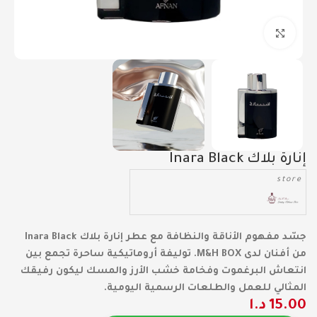
Click to enlarge
إنارة بلاك Inara Black
store
جسّد مفهوم الأناقة والنظافة مع عطر إنارة بلاك Inara Black
من أفنان لدى M&H BOX. توليفة أروماتيكية ساحرة تجمع بين
انتعاش البرغموت وفخامة خشب الأرز والمسك ليكون رفيقك
المثالي للعمل والطلعات الرسمية اليومية.
15.00
د.ا