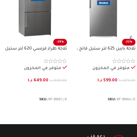
-28%
-32%
ثلاجة بابين 625 لتر ستيل فاتح ،
ثلاجة طراز فرنسي 620 لتر ستيل
بنكون
فاتح بنكون
متوفر في المخزون
متوفر في المخزون
599.00
د.ا
649.00
د.ا
875.00
د.ا
900.00
د.ا
إضافة إلى السلة
إضافة إلى السلة
SKU:
RF-BN653X
SKU:
RF-BN643X
دعم فني