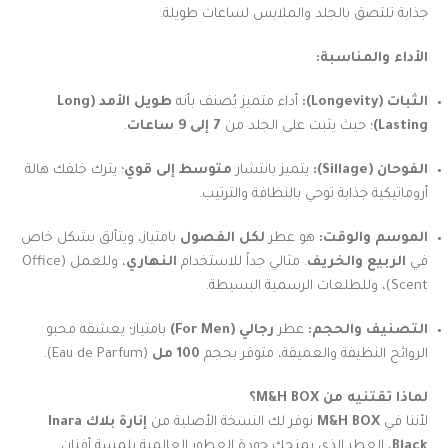
جذابة تلتصق بالجلد والملابس لساعات طويلة.
الأداء والمناسبة:
الثبات (Longevity):
أداء متميز يُصنف بأنه
طويل الأمد (Long
Lasting)
؛ حيث يثبت على الجلد من
7 إلى 9 ساعات
.
الفوحان (Sillage):
يتميز بانتشار
متوسط إلى قوي
؛ يترك خلفك هالة
أروماتيكية جذابة توحي بالنظافة والترتيب.
الموسم والوقت:
هو عطر
لكل الفصول
بامتياز، ويتألق بشكل خاص
في
الربيع والخريف
. مثالي جداً للاستخدام
النهاري
، وللعمل (Office
Scent)، وللطلعات الرسمية البسيطة.
التصنيف والحجم:
عطر
رجالي (For Men)
بامتياز؛ يعشقه محبو
الروائح النظيفة والعميقة، متوفر بحجم
100 مل
(Eau de Parfum).
لماذا تقتنيه من M&H BOX؟
لأننا في
M&H BOX
نوفر لك النسخة الأصلية من
إنارة بلاك Inara
Black
، العطر الذي يمنحك جودة العطور العالمية بلمسة أفنان