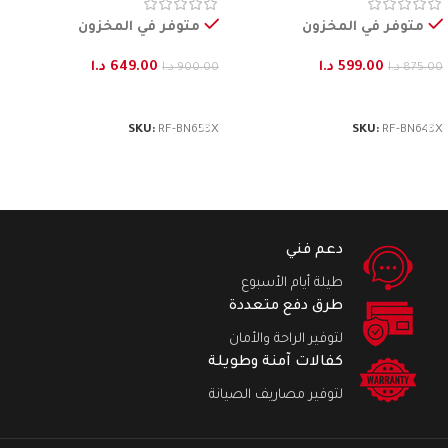
متوفر في المخزون
متوفر في المخزون
599.00
د.ا
649.00
د.ا
875.00
د.ا
900.00
د.ا
إضافة إلى السلة
إضافة إلى السلة
SKU:
RF-BN653X
SKU:
RF-BN643X
دعم فني
طيلة أيام الأسبوع
طرق دفع متعددة
لتوفير الراحة والأمان
كفالات آمنة وطويلة
لتوفير مصاريف الصيانة