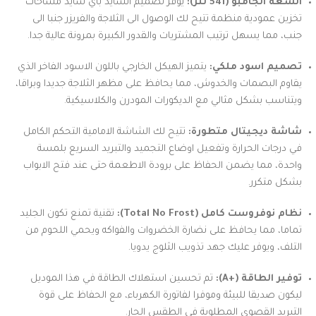
السعة الجامبو (541 لتر):
يوفر تصميم السايد باي سايد مساحات
تخزين عمودية منظمة تتيح لك الوصول الى الثلاجة والفريزر جنبا الى
جنب، مما يسهل ترتيب المشتريات والقدور الكبيرة بمرونة عالية جدا.
تصميم اسود ملكي:
يتميز الهيكل الخارجي باللون الاسود الفاخر الذي
يقاوم البصمات والخدوش، مما يحافظ على مظهر الثلاجة جديدا وبراقا،
ويتناسب بشكل مثالي مع الديكورات المودرن والكلاسيكية.
شاشة ديجيتال متطورة:
تتيح لك الشاشة الامامية التحكم الكامل
في درجات الحرارة وتفعيل اوضاع التجميد والتبريد السريع بلمسة
واحدة، مما يضمن الحفاظ على برودة الاطعمة حتى عند فتح الابواب
بشكل متكرر.
نظام نوفروست كامل (Total No Frost):
تقنية تمنع تكون الجليد
تماما، مما يحافظ على نضارة الخضروات والفواكه ويحمي اللحوم من
التلف، ويوفر عليك جهد تذويب الثلوج يدويا.
توفير الطاقة (+A):
تم تحسين استهلاك الطاقة في هذا الموديل
ليكون صديقا للبيئة وموفرا لفاتورة الكهرباء، مع الحفاظ على قوة
التبريد القصوى المطلوبة في الطقس الحار.