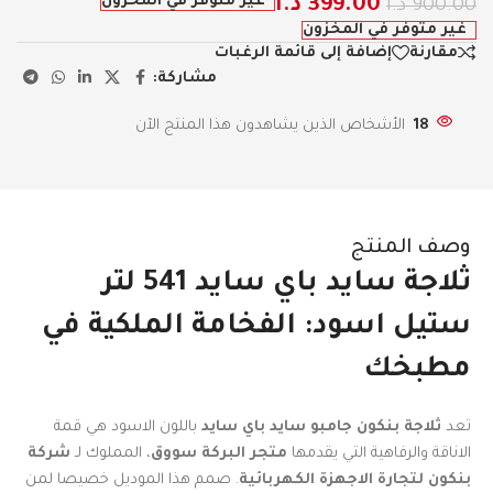
غير متوفر في المخزون
399.00
د.ا
900.00
د.ا
غير متوفر في المخزون
مقارنة
إضافة إلى قائمة الرغبات
مشاركة:
18
الأشخاص الذين يشاهدون هذا المنتج الآن
وصف المنتج
ثلاجة سايد باي سايد 541 لتر
ستيل اسود: الفخامة الملكية في
مطبخك
تعد
ثلاجة بنكون جامبو سايد باي سايد
باللون الاسود هي قمة
الاناقة والرفاهية التي يقدمها
متجر البركة سووق
، المملوك لـ
شركة
بنكون لتجارة الاجهزة الكهربائية
. صمم هذا الموديل خصيصا لمن