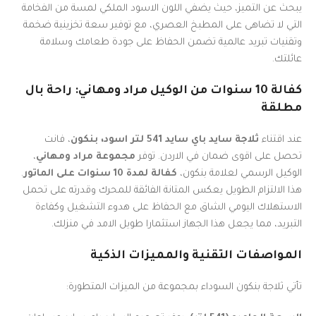
يبحث عن التميز، حيث يضفي اللون الاسود الملكي لمسة من الفخامة
التي لا تضاهى على المطبخ العصري، مع توفير سعة تخزينية ضخمة
وتقنيات تبريد عالمية تضمن الحفاظ على جودة طعامك وسلامة
عائلتك.
كفالة 10 سنوات من الوكيل مراد ومهاني: راحة بال
مطلقة
عند اقتناء
ثلاجة سايد باي سايد 541 لتر اسود، بنكون
، فانت
تحصل على اقوى ضمان في الاردن. توفر
مجموعة مراد ومهاني
،
الوكيل الرسمي لعلامة بنكون،
كفالة لمدة 10 سنوات على الماتور
.
هذا الالتزام الطويل يعكس المتانة الفائقة للمحرك وقدرته على تحمل
الاستهلاك اليومي الشاق مع الحفاظ على هدوء التشغيل وكفاءة
التبريد، مما يجعل هذا الجهاز استثمارا طويل الامد في منزلك.
المواصفات التقنية والمميزات الذكية
تأتي ثلاجة بنكون السوداء بمجموعة من الميزات المتطورة: