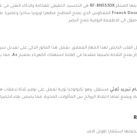
لها المبتكر
RF-BN553DX
هي التجسيد الحقيقي للفخامة والذكاء التقني في عال
French Doo
المعكوس الذي يمنح المطبخ مظهرا اوروبيا ساحرا وعصريا. بفض
وصول الى الاطعمة اليومية بلمح البصر.
 القلب النابض لهذا الجهاز العملاق. يعمل هذا الماتور الذكي على تعديل سرعته 
تكار يمنح الثلاجة تصنيفا متقدما في كفاءة استهلاك الكهرباء بمعيار
+A
، مما ي
م تبريد ثلاثي
مستقل، وهو تكنولوجيا ثورية تعمل على توفير ثلاثة تدفقات هو
، ويمنع تماما اختلاط الروائح بين المأكولات المخزنة، مما يضمن بقاء الخضرا
جعلها استثمارا طويل الامد: