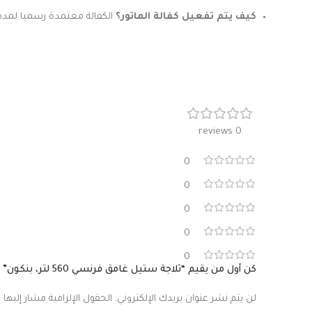
كيف يتم تفعيل كفالة الماتور؟
الكفالة معتمدة رسميا لمدة 10 سنوات من الوكيل (مراد ومهاني) بموجب الفاتورة الرسمية وشهادة الضمان الصادرة من متجرنا البركة
0 reviews
0
0
0
0
0
كن أول من يقيم “ثلاجة ستيل غامق فرنسي 560 لتر، بنكون”
لن يتم نشر عنوان بريدك الإلكتروني.
الحقول الإلزامية مشار إليها ب