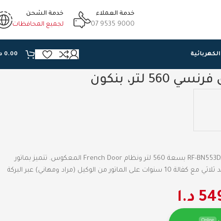
خدمة العملاء
خدمة الشحن
07 9535 9000
لجميع المحافظات
الكهربائية
0.00
د
5 لتر، بنكون
ثلاجة طراز فرنسي بنكون موديل RF-BN553DX بسعة 560 لتر ونظام French Door المعكوس. تتميز بماتور
انفيرتر موفر للطاقة +A ونظام تبريد ثلاثي مع كفالة 10 سنوات على الماتور من الوكيل (مراد ومهاني) عبر البركة
54
د.ا
Online