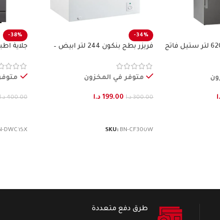
-38%
-34%
ثلاجة طراز فرنسي 620 لتر ستيل فاتح
فريزر بطح بنكون 244 لتر ابيض –
جلاية اطباق15 طقم ستيل
BENKON
ون
متوفر في المخزون
متوفر
ا
199.00
د.ا
300.00
د.ا
400.00
د.ا
إضافة إلى السلة
إضافة إ
N-DWC15X
SKU:
BN-CF300W
طرق دفع متعددة