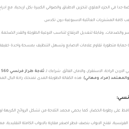
جدا في الجزء العلوي لتخزين الاطباق والصواني الكبيرة بكل اريحية، مع اد
 كافة المشتريات العائلية الاسبوعية دون تكدس.
ر والصدمات، وقابلة لتعديل الارتفاع لتناسب الاوعية الطويلة والقدر الضخمة.
ماية متطورة تقاوم علامات الاصابع وتسهل التنظيف بمسحة واحدة خفيفة.
الاردن الراحة، الاستقرار، والامان الفائق. شراءك لـ
ثلاجة طراز فرنسي 560 لتر ستيل غامق، بنكون
. هذه الكفالة الطويلة المدى تمنحك راحة البال الم
رنسي:
 على رطوبة الخضار، كما يحمي مجمد الثلاجة من تشكل الروائح الكريهة او ان
لفرنسية، تفتح الابواب بنصف قطر اصغر مقارنة بالابواب الكاملة التقليدية، 