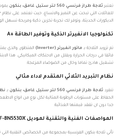
تعتبر
ثلاجة طراز فرنسي 560 لتر ستيل غامق، بنكون
بمودي
للعائلات التي تبحث عن التميز والاتساع، حيث تعتمد على نظام
r
الديكورات الحديثة، وتوفر لك تجربة تخزين ذكية ومريحة تسهل ال
تكنولوجيا الانفيرتر الذكية وتوفير الطاقة +A
تم تزويد الثلاجة بـ
ماتور انفيرتر (Inverter)
المتطور، والذي يمثل
فائقا في درجات الحرارة ويقلل من الاحتكاك الميكانيكي. هذا الاب
تشغيل هادئ تماما وخال من الضوضاء المزعجة.
نظام التبريد الثلاثي المتقدم لاداء مثالي
تنفرد
ثلاجة طراز فرنسي 560 لتر ستيل غامق، بنكون
بـ
نظا
الحفاظ على مستويات الرطوبة المثالية لكل نوع من انواع الاطعمة
جدا دون ان تفقد قيمتها الغذائية.
المواصفات الفنية والتقنية لموديل RF-BN553DX
تأتي ثلاجة بنكون الفرنسية بمجموعة من الخصائص التقنية التي ت