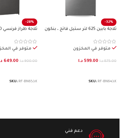
-28%
-32%
ثلاجة بابين 625 لتر ستيل فاتح ، بنكون
بنكون
متوفر في المخزون
متوفر في المخز
599.00
د.ا
649.00
د.
875.00
د.ا
900.00
د.ا
إضافة إلى السلة
إضافة إلى السلة
SKU:
RF-BN653X
SKU:
RF-BN643X
دعم فني