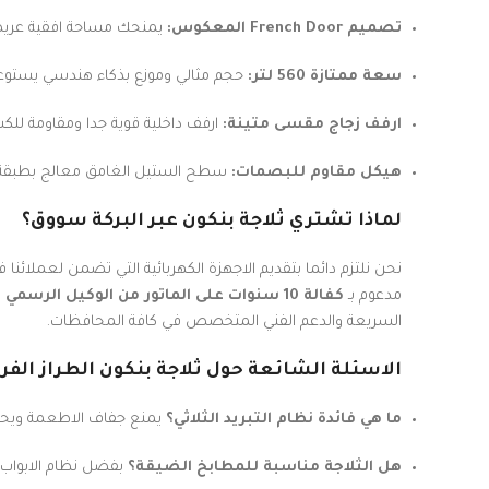
تصميم French Door المعكوس:
يمنحك مساحة افقية عريضة 
سعة ممتازة 560 لتر:
حجم مثالي وموزع بذكاء هندسي يستوعب
ارفف زجاج مقسى متينة:
ارفف داخلية قوية جدا ومقاومة للكس
هيكل مقاوم للبصمات:
سطح الستيل الغامق معالج بطبقة ح
لماذا تشتري ثلاجة بنكون عبر البركة سووق؟
نحن نلتزم دائما بتقديم الاجهزة الكهربائية التي تضمن لعملائنا في 
مدعوم بـ
كفالة 10 سنوات على الماتور من الوكيل الرسمي والمعتمد (مراد ومهاني)
السريعة والدعم الفني المتخصص في كافة المحافظات.
الاسئلة الشائعة حول ثلاجة بنكون الطراز الف
ما هي فائدة نظام التبريد الثلاثي؟
يمنع جفاف الاطعمة ويحافظ
هل الثلاجة مناسبة للمطابخ الضيقة؟
بفضل نظام الابواب ا