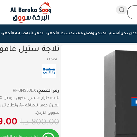
ة
من نحن
أقسام المتجر
تواصل معنا
تقسيط الأجهزة الكهربائية
صيانة الأجهزة 
ثلاجة ستيل غامق فرنسي 60
store
رمز المنتج:
RF-BN553DX
سووق الاردن.
9.00
800.00
د.ا
اطلب عن طريق الواتساب