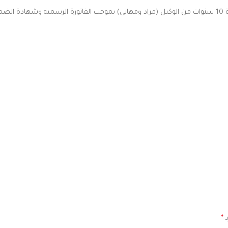
 سووق.
ـ
*