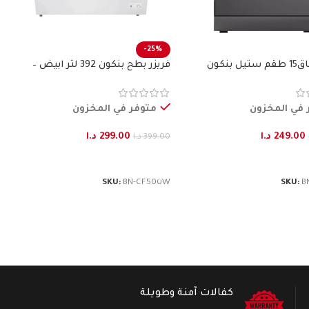
-25%
 بنكون
فريزر بطح بنكون 392 لتر ابيض –
BENKON
 في المخزون
متوفر في المخزون
249.00
د.ا
299.00
د.ا
399.00
د.ا
لى السلة
إضافة إلى السلة
SKU:
BN-CF500W
SKU:
B
كفالات آمنة وطويلة