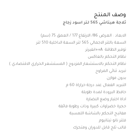
وصف المنتج
ثلاجة هيتاشي 565 لتر اسود زجاج
الابعاد : العرض 86/ الارتفاع 177 / العمق 75 (سم)
السعة باللتر الاجمالي 565 لتر السعة الداخلية 510 لتر
توفير الطاقة A++انفيرتر
نظام التحكم بالعاكس
نظام التحكم بالاستشعار المزدوج ( المستشعر الحراري الاقتصادي )
تبريد ثنائي المراوح
بدون موازن
التبريد الفعال عند درجة حراراة 60 م
حافظ البرودة لمدة طويلة
اداة اختيار وضع النضارة
حجرة خضراوات كبيرة وذات رطوبة فائقة
مفاتيح التحكم بالشاشة اللمسية
فلتر نانو تيتانيوم
قالب ثلج قابل للدوران ومتحرك