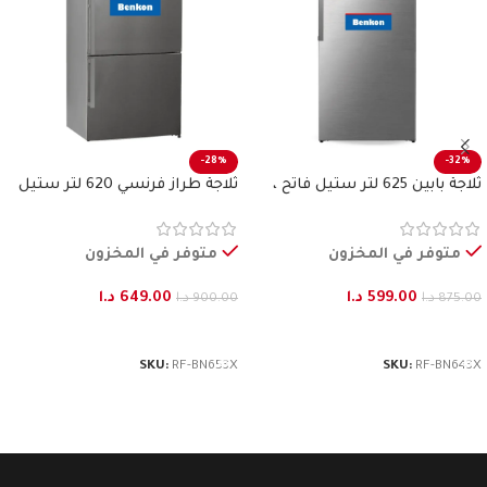
-28%
-32%
ثلاجة بابين 625 لتر ستيل فاتح ،
ثلاجة طراز فرنسي 620 لتر ستيل
بنكون
فاتح بنكون
متوفر في المخزون
متوفر في المخزون
599.00
د.ا
649.00
د.ا
875.00
د.ا
900.00
د.ا
إضافة إلى السلة
إضافة إلى السلة
SKU:
RF-BN653X
SKU:
RF-BN643X