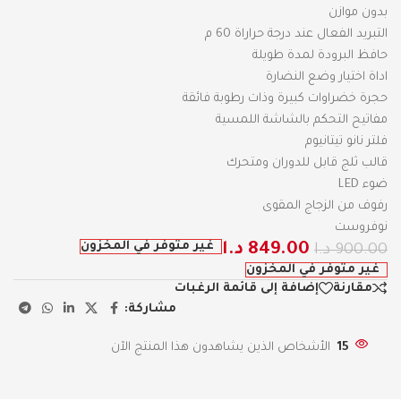
بدون موازن
التبريد الفعال عند درجة حراراة 60 م
حافظ البرودة لمدة طويلة
اداة اختيار وضع النضارة
حجرة خضراوات كبيرة وذات رطوبة فائقة
مفاتيح التحكم بالشاشة اللمسية
فلتر نانو تيتانيوم
قالب ثلج قابل للدوران ومتحرك
ضوء LED
رفوف من الزجاج المقوى
نوفروست
غير متوفر في المخزون
849.00
د.ا
900.00
د.ا
غير متوفر في المخزون
مقارنة
إضافة إلى قائمة الرغبات
مشاركة:
15
الأشخاص الذين يشاهدون هذا المنتج الآن