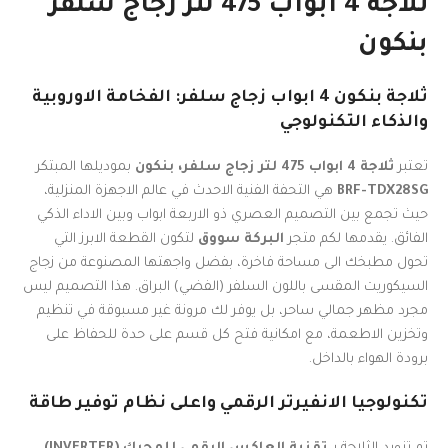
ثلاجة 4 ابواب 475 لتر زجاج سلفر
بنكون
ثلاجة بنكون 4 ابواب زجاج سلفر: الفخامة الاوروبية
والذكاء التكنولوجي
تعتبر
ثلاجة 4 ابواب 475 لتر زجاج سلفر، بنكون
بموديلها المبتكر
BRF-TDX28SG
هي التحفة الفنية الاحدث في عالم الاجهزة المنزلية،
حيث تجمع بين التصميم العصري ذو الاربعة ابواب وبين الاداء الذكي
الفائق. يقدمها لكم متجر
البركة سووق
لتكون القطعة الابرز التي
تحول مطبخك الى مساحة فاخرة، بفضل واجهتها المصنوعة من زجاج
السيكوريت المقسى باللون السلفر (الفضي) البراق. هذا التصميم ليس
مجرد مظهر جمالي ساحر، بل يوفر لك مرونة غير مسبوقة في تنظيم
وتخزين الاطعمة، مع امكانية فتح كل قسم على حدة للحفاظ على
برودة الهواء بالداخل.
تكنولوجيا الانفيرتر الرقمي واعلى نظام توفير طاقة