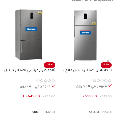
-28%
-32%
ثلاجة بابين 625 لتر ستيل فاتح ،
ثلاجة طراز فرنسي 620 لتر ستيل
بنكون
فاتح بنكون
متوفر في المخزون
متوفر في المخزون
599.00
د.ا
649.00
د.ا
875.00
د.ا
900.00
د.ا
إضافة إلى السلة
إضافة إلى السلة
SKU:
RF-BN653X
SKU:
RF-BN643X