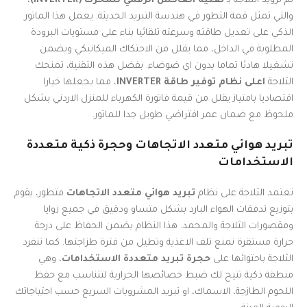
تم تزويد الثلاجة بـ
تقنية العاكس الرقمي للمحرك (INVERTER)
،
والتي تمثل قمة التطور في هندسة التبريد الحديثة. يعمل هذا الماتور
الذكي على تعديل طاقته وسرعته تلقائيا بناء على مستويات البرودة
المطلوبة في الداخل، مما يقلل من الاحتكاك الميكانيكي ويضمن
تشغيلا هادئا تماما بدون اي ضوضاء. بفضل هذه التقنية، تمنحك
الثلاجة
اعلى نظام توفير طاقة INVERTER
، مما يجعلها خيارا
اقتصاديا بامتياز يقلل من قيمة فاتورة الكهرباء للمنزل الاردني بشكل
ملحوظ مع ضمان عمر افتراضي طويل جدا للماتور.
تبريد هوائي متعدد الاتجاهات وحجرة ذكية متعددة
الاستخدامات
تعتمد الثلاجة على نظام
تبريد هوائي متعدد الاتجاهات
متطور، يقوم
بتوزيع تدفقات الهواء البارد بشكل متساو ودقيق في جميع زوايا
ومقصورات الثلاجة والمجمد. هذا النظام يضمن الحفاظ على درجة
حرارة مستقرة تمنع تلف الاغذية وتطيل من فترة طزاجتها. كما تنفرد
الثلاجة باحتوائها على
حجرة تبريد متعددة الاستخدامات
، وهي
منطقة ذكية تتيح لك ضبط خصائصها الحرارية لتتناسب مع حفظ
اللحوم الطازجة، الاسماك، او تبريد المشروبات السريع حسب احتياجاتك