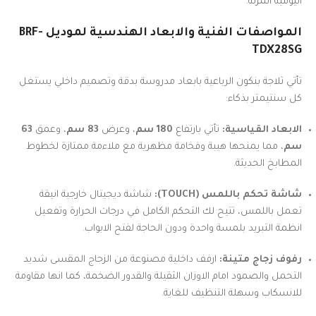
اليومية المرنة.
المواصفات الفنية والابعاد الهندسية لموديل BRF-
TDX28SG
تأتي ثلاجة بنكون الرباعية بابعاد مدروسة بدقة وتصميم داخلي يستغل
كل سنتيمتر بذكاء:
الابعاد القياسية:
تأتي بارتفاع
180 سم
، وعرض
83 سم
، وعمق
63
سم
، مما يمنحها هيبة وفخامة مظهرية مع ملاءمة ممتازة لخطوط
المطابخ الحديثة.
شاشة تحكم باللمس (TOUCH):
شاشة ديجيتال خارجية انيقة
تعمل باللمس، تتيح لك التحكم الكامل في درجات الحرارة وتفعيل
انظمة التبريد بلمسة واحدة ودون الحاجة لفتح الابواب.
رفوف زجاج متينة:
ارفف داخلية مصنوعة من الزجاج المقسى شديد
التحمل والصمود امام الاوزان الثقيلة والقدور الضخمة، كما انها مقاومة
للانسكاب وسهلة التنظيف للغاية.