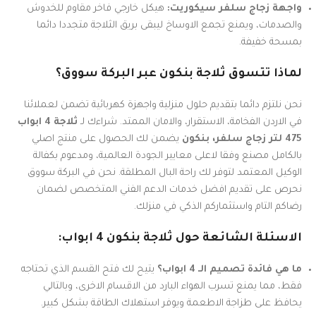
واجهة زجاج سلفر سيكوريت:
هيكل خارجي فاخر مقاوم للخدوش
والصدمات، ويمنع تجمع الاوساخ ليبقى بريق الثلاجة متجددا دائما
بمسحة خفيفة.
لماذا تتسوق ثلاجة بنكون عبر البركة سووق؟
نحن نلتزم دائما بتقديم حلول منزلية واجهزة كهربائية تضمن لعملائنا
في الاردن الفخامة، الاستقرار، والامان الممتد. شراءك لـ
ثلاجة 4 ابواب
475 لتر زجاج سلفر، بنكون
يضمن لك الحصول على منتج اصلي
بالكامل مصنع وفقا لاعلى معايير الجودة العالمية، ومدعوم بكفالة
الوكيل المعتمد لتوفر لك راحة البال المطلقة. نحن في البركة سووق
نحرص على تقديم افضل خدمات الدعم الفني المتخصص لضمان
رضاكم التام واستثماركم الذكي في منزلك.
الاسئلة الشائعة حول ثلاجة بنكون 4 ابواب:
ما هي فائدة تصميم الـ 4 ابواب؟
يتيح لك فتح القسم الذي تحتاجه
فقط، مما يمنع تسرب الهواء البارد من الاقسام الاخرى، وبالتالي
يحافظ على طزاجة الاطعمة ويوفر استهلاك الطاقة بشكل كبير.