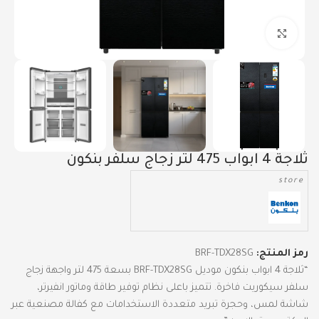
Click to enlarge
ثلاجة 4 ابواب 475 لتر زجاج سلفر بنكون
store
رمز المنتج:
BRF-TDX28SG
“ثلاجة 4 ابواب بنكون موديل BRF-TDX28SG بسعة 475 لتر واجهة زجاج
سلفر سيكوريت فاخرة. تتميز باعلى نظام توفير طاقة وماتور انفيرتر،
شاشة لمس، وحجرة تبريد متعددة الاستخدامات مع كفالة مصنعية عبر