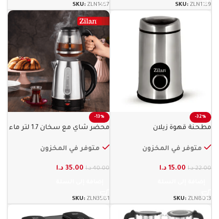
SKU:
ZLN1457
SKU:
ZLN1139
-13%
-32%
مطحنة قهوة زيلان
محضر شاي مع سخان 1.7 لتر ماء
زيلان
متوفر في المخزون
متوفر في المخزون
15.00
د.ا
35.00
د.ا
22.00
د.ا
40.00
د.ا
إضافة إلى السلة
إضافة إلى السلة
SKU:
ZLN3581
SKU:
ZLN8013