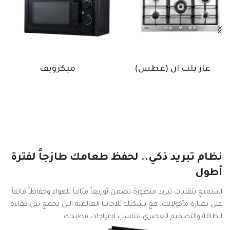
غاز بلت ان (غطس)
ميكرويف
نظام تبريد ذكي.. لحفظ طعامك طازجاً لفترة
أطول
استمتع بتقنيات تبريد متطورة تضمن توزيعاً مثالياً للهواء وحفاظاً فائقاً
على نضارة مأكولاتك، مع تشكيلة ثلاجاتنا العالمية التي تجمع بين كفاءة
الطاقة والتصميم العصري لتناسب احتياجات مطبخك.