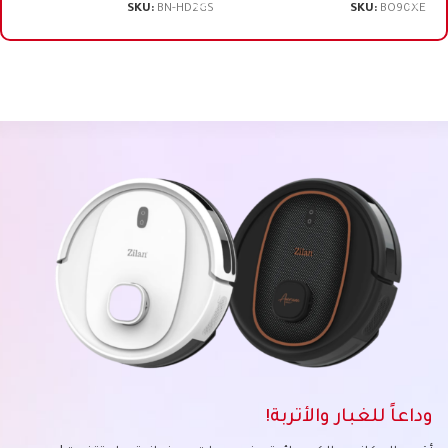
SKU:
BN-HD2GS
SKU:
BO90XE
وداعاً للغبار والأتربة!