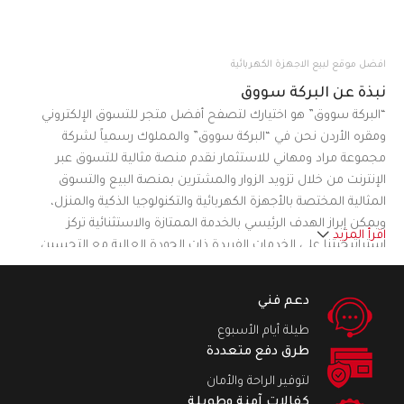
افضل موقع لبيع الاجهزة الكهربائية
نبذة عن البركة سووق
“البركة سووق” هو اختيارك لتصفح أفضل متجر للتسوق الإلكتروني
ومقره الأردن نحن في “البركة سووق” والمملوك رسمياً لشركة
مجموعة مراد ومهاني للاستثمار نقدم منصة مثالية للتسوق عبر
الإنترنت من خلال تزويد الزوار والمشترين بمنصة البيع والتسوق
المثالية المختصة بالأجهزة الكهربائية والتكنولوجيا الذكية والمنزل،
ويمكن إبراز الهدف الرئيسي بالخدمة الممتازة والاستثنائية تركز
اقرأ المزيد
استراتيجيتنا على الخدمات الفريدة ذات الجودة العالية مع التحسين
المستمر لتلبية احتياجات ورغبات العملاء المختلفة من خلال تقديم
العديد من المنتجات من الماركات العالمية ومن الوكيل أو المستورد
دعم فني
مباشرة في تصنيفات مختلفة مما يجعل موقعنا على شبكة الإنترنت
طيلة أيام الأسبوع
منصة للتسوق تركز على راحة العملاء.نسعى في “البركة سووق” لأن
طرق دفع متعددة
نكون منصة التسوق الرائدة والمميزة في الأردن
لتوفير الراحة والأمان
كفالات آمنة وطويلة