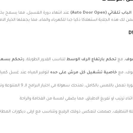
ب تلقائي (Auto Door Open)
عند انتهاء دورة الغسيل، مما يسمح بخرو
ن لك هذه الجلاية استهلاكا ذكيا جدا للكهرباء والماء، مما يجعلها الخيار الامث
، مع
تحكم بارتفاع الرف الوسط
لتناسب القدور الطويلة، و
تحكم بسعة 
رفوف، مع
خاصية تشغيل كل مرش على حده
لتوفير المياه عند غسل كميات
للمس بالكامل، تمنحك سهولة في اختيار البرامج الـ 9 المتنوعة وتفعيل الخصائص الاضافية.
لة التنظيف، صممت لتعكس ذوقك الرفيع وتتناسب مع ارقى ديكورات المطابخ