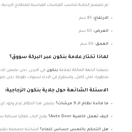
تم تصميم الجلاية لتناسب القياسات القياسية للمطابخ الاردنية
الارتفاع:
85 سم.
العرض:
60 سم.
العمق:
60 سم.
لماذا تختار علامة بنكون عبر البركة سووق؟
بصفتنا الجهة المالكة لعلامة
بنكون
في الاردن، نحن نضمن لك ا
متطورة، امان كامل، واستقرار في الاداء لسنوات طويلة. نحن نلت
الاسئلة الشائعة حول جلاية بنكون الزجاجية:
ما فائدة نظام الـ 9 مرشات؟
يضمن هذا النظام عدم وجود اي بق
كيف تعمل خاصية Auto Door؟
يفتح الباب تلقائيا مسافة بس
هل التحكم باللمس حساس للماء؟
الشاشة مصممة بتقنية ع