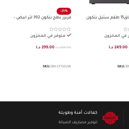
-25%
 بنكون
فريزر بطح بنكون 392 لتر ابيض –
BENKON
 في المخزون
متوفر في المخزون
249.00
د.ا
299.00
د.ا
399.00
د.ا
لى السلة
إضافة إلى السلة
SKU:
BN-CF500W
SKU:
B
كفالات آمنة وطويلة
لتوفير مصاريف الصيانة