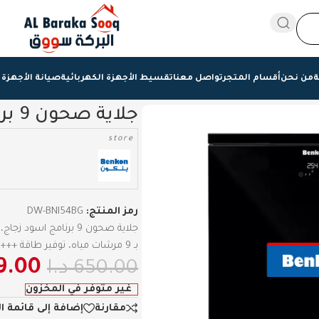
ة
من نحن
أقسام المتجر
تواصل معنا
تقسيط الأجهزة الكهربائية
صيانة الأجهزة 
جلاية صحون 9 برنامج اسود زجاج، بنكون
store
رمز المنتج:
DW-BNI54BG
بـ 9 مرشات مياه، توفير طاقة +++A، وتحكم كامل باللمس، متوفرة عبر البركة سووق الاردن.
9.00
650.00
د.ا
غير متوفر في المخزون
مقارنة
إضافة إلى قائمة ا