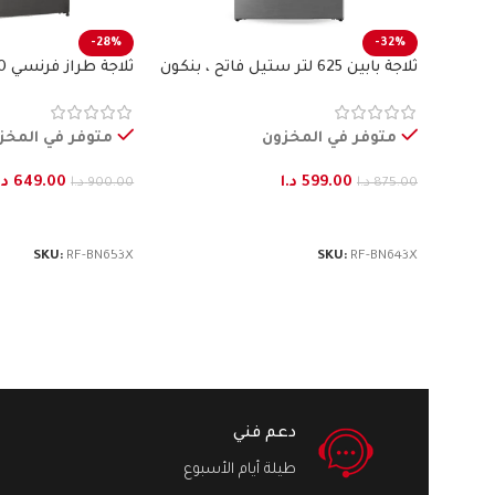
-28%
-32%
ثلاجة بابين 625 لتر ستيل فاتح ، بنكون
بنكون
متوفر في المخزون
متوفر في المخز
599.00
د.ا
649.00
د.
875.00
د.ا
900.00
د.ا
إضافة إلى السلة
إضافة إلى السلة
SKU:
RF-BN653X
SKU:
RF-BN643X
دعم فني
طيلة أيام الأسبوع