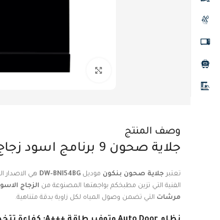
Click to enlarge
وصف المنتج
جلاية صحون 9 برنامج اسود زجاج بنكون
تعتبر
جلاية صحون بنكون
موديل
DW-BNI54BG
هي الاصدار ال
الفنية التي تزين مطبخكم بواجهتها المصنوعة من
الزجاج الاسو
مرشات
التي تضمن وصول المياه لكل زاوية بدقة متناهية.
نظام Auto Door وتوفير طاقة +++A: كفاءة تتخطى التوقعات