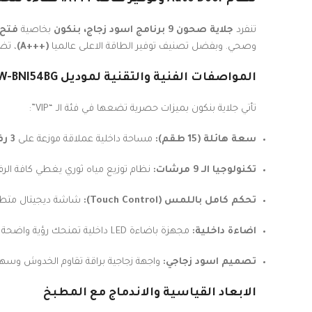
تنفرد
جلاية صحون 9 برنامج اسود زجاج، بنكون
بخاصية
فتح البا
وصحي. وبفضل تصنيف توفير الطاقة الاعلى عالميا
(+++A)
، تضم
المواصفات الفنية والتقنية لموديل DW-BNI54BG
تأتي جلاية بنكون بميزات حصرية تضعها في فئة الـ “VIP”:
سعة هائلة (15 طقم):
مساحة داخلية عملاقة موزعة على
3 رفوف
تكنولوجيا الـ 9 مرشات:
نظام توزيع مياه ثوري يغطي كافة ال
تحكم كامل باللمس (Touch Control):
شاشة ديجيتال متطورة تعمل با
اضاءة داخلية:
مجهزة باضاءة LED داخلية تمنحك رؤية واضحة اثناء ترتيب او تفريغ الاطباق، مما يضفي لمسة من الفخامة والراحة.
تصميم اسود زجاجي:
واجهة زجاجية براقة تقاوم الخدوش وسه
الابعاد القياسية والاندماج مع المطبخ