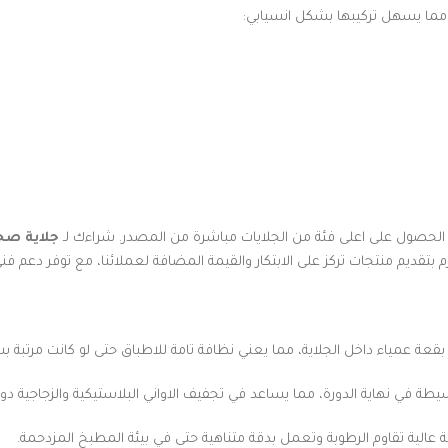
، مما يسهل تركيبها بشكل انسيابي:
لحصول على اعلى فئة من الجلايات مباشرة من المصدر. شراءك لـ
جلاية صحون 9 برنامج اسود 
زم بتقديم منتجات تركز على الابتكار والقيمة المضافة لعملائنا، مع توفر دع
عة عمياء داخل الجلاية، مما يعني نظافة تامة للاطباق حتى لو كانت مرتبة 
يطة في نهاية الدورة، مما يساعد في تجفيف الاواني البلاستيكية والزجاجية دون
الية تقاوم الرطوبة وتعمل بدقة متناهية حتى في بيئة المطبخ المزدحمة.