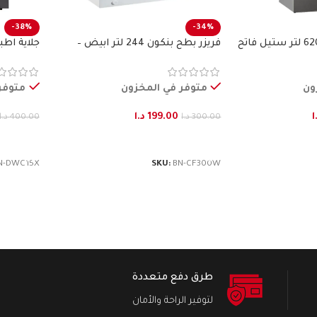
-38%
-34%
ثلاجة طراز فرنسي 620 لتر ستيل فاتح
فريزر بطح بنكون 244 لتر ابيض –
جلاية اطباق15 طقم ستيل
BENKON
ون
متوفر في المخزون
متوفر
ا
199.00
د.ا
300.00
د.ا
400.00
د.ا
إضافة إلى السلة
إضافة إ
N-DWC15X
SKU:
BN-CF300W
طرق دفع متعددة
لتوفير الراحة والأمان