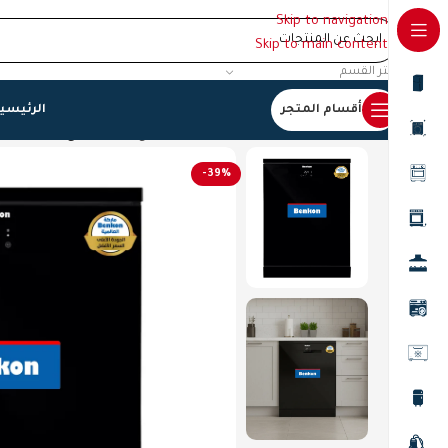
Skip to navigation
Skip to main content
اختر القسم
أقسام المتجر
الرئيسي
الرئيسية
/
جلايات
/
جلاية صحون 9 برنامج اسود زجاج، بنكون
-39%