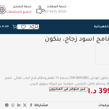
خدمة العملاء
خدمة الشحن
07 9535 9000
لجميع المحافظات
الكهربائية
0.00
د
جلاية صحون 9 برنامج اسود زجاج، بنكون موديل DW-BNI54BG بسعة 15 طقم ونظام فتح الباب تلقائي. تتميز
غير متوفر في المخزون
39
د.ا
مشاركة:
لرغبات