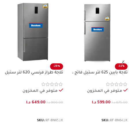
-28%
-32%
ثلاجة بابين 625 لتر ستيل فاتح ،
ثلاجة طراز فرنسي 620 لتر ستيل
بنكون
فاتح بنكون
متوفر في المخزون
متوفر في المخزون
599.00
د.ا
649.00
د.ا
875.00
د.ا
900.00
د.ا
إضافة إلى السلة
إضافة إلى السلة
SKU:
RF-BN653X
SKU:
RF-BN643X