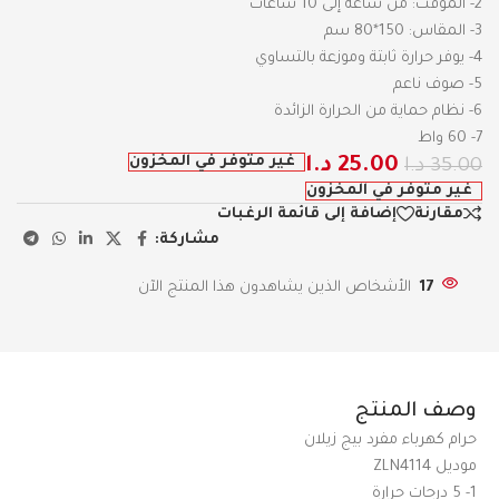
2- المؤقت: من ساعة إلى 10 ساعات
3- المقاس: 150*80 سم
4- يوفر حرارة ثابتة وموزعة بالتساوي
5- صوف ناعم
6- نظام حماية من الحرارة الزائدة
7- 60 واط
غير متوفر في المخزون
25.00
د.ا
35.00
د.ا
غير متوفر في المخزون
مقارنة
إضافة إلى قائمة الرغبات
مشاركة:
17
الأشخاص الذين يشاهدون هذا المنتج الآن
وصف المنتج
حرام كهرباء مفرد بيج زيلان
موديل ZLN4114
1- 5 درجات حرارة