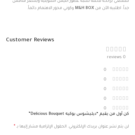
لتتمتعي برائحة فخمة تشبه عطور النيش السويتية وبسعر منافس
جداً. اطلبيه الآن من
M&H BOX
وكوني محور الاهتمام دائماً.
Customer Reviews
0 reviews
0
0
0
0
0
كن أول من يقيم “ديليشوس بوكيه Delicious Bouquet”
لن يتم نشر عنوان بريدك الإلكتروني.
الحقول الإلزامية مشار إليها بـ
*