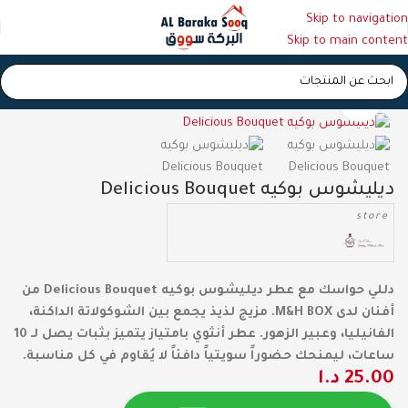
Skip to navigation
Skip to main content
الرئيسية
/
عطور
/
عطور نسائية
Click to enlarge
ديليشوس بوكيه Delicious Bouquet
store
دللي حواسك مع عطر ديليشوس بوكيه Delicious Bouquet من
أفنان لدى M&H BOX. مزيج لذيذ يجمع بين الشوكولاتة الداكنة،
الفانيليا، وعبير الزهور. عطر أنثوي بامتياز يتميز بثبات يصل لـ 10
ساعات، ليمنحك حضوراً سويتياً دافئاً لا يُقاوم في كل مناسبة.
25.00
د.ا