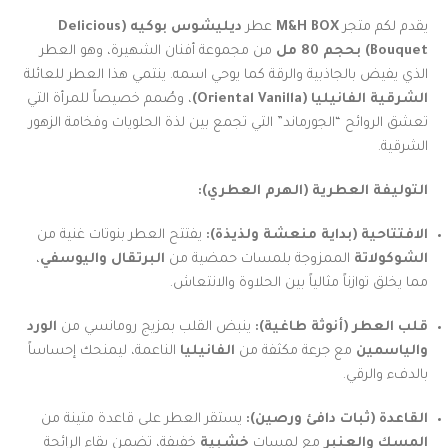
يقدم لكم متجر
M&H BOX
عطر
ديليشوس بوكيه (Delicious
Bouquet)
بحجم 80 مل
من مجموعة أفنان الشهيرة، وهو العطر
الذي يفيض بالجاذبية والرقة كما يوحي اسمه. ينتمي هذا العطر للعائلة
الشرقية الفانيليا (Oriental Vanilla)
، وصُمم خصيصاً للمرأة التي
تعشق الروائح “الجورماند” التي تجمع بين لذة الحلويات وفخامة الزهور
الشرقية.
التوليفة العطرية (الهرم العطري):
الافتتاحية (بداية منعشة ولذيذة):
يفتتح العطر بنوتات غنية من
الشوكولاتة
الممزوجة بلمسات حمضية من
البرتقال واليوسفي
،
مما يخلق توازناً مثالياً بين الحلاوة والانتعاش.
قلب العطر (أنوثة طاغية):
ينبض القلب بمزيج رومانسي من
الورد
والياسمين
مع جرعة مكثفة من
الفانيليا
الناعمة، ليمنحك إحساساً
بالدفء والرقي.
القاعدة (ثبات دافئ ورصين):
يستقر العطر على قاعدة متينة من
المسك والعنبر
مع لمسات
خشبية
خفيفة، تضمن بقاء الرائحة