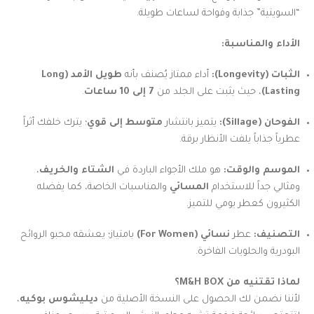
“السويتية” جذابة وفواحة لساعات طويلة.
الأداء والمناسبة:
الثبات (Longevity):
أداء ممتاز يُصنف بأنه
طويل الأمد (Long
Lasting)
، حيث يثبت على الجلد من
7 إلى 10 ساعات
.
الفوحان (Sillage):
يتميز بانتشار
متوسط إلى قوي
؛ يترك خلفك أثراً
عطرياً جذاباً يلفت الأنظار برقة.
الموسم والوقت:
هو ملك الأجواء الباردة في
الشتاء والخريف
،
ومثالي جداً للاستخدام
المسائي
والمناسبات الخاصة، كما يفضله
الكثيرون كعطر يومي للتميز.
التصنيف:
عطر
نسائي (For Women)
بامتياز؛ يعشقه محبو الروائح
البودرية والحلويات الفاخرة.
لماذا تقتنيه من M&H BOX؟
لأننا نضمن لك الحصول على النسخة الأصلية من
ديليشوس بوكيه
،