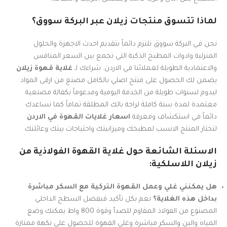
لماذا تتسوق منتجات زيلان عبر البركة سووق؟
نحن في البركة سووق نلتزم دائماً بتقديم احدث الاجهزة والحلول
المنزلية وادوات المطبخ الذكية التي تجمع بين السعر المنافس
والاعتمادية الطويلة لعملائنا في الاردن. شراءك لـ
غلاية قهوة زيلان
يضمن لك الحصول على منتج اصلي بالكامل مصنع من ارقى المواد
ليدوم لسنوات طويلة من الخدمة اليومية ومدعوماً بكفالة مصنعية
معتمدة لمدة سنة كاملة لراحة بالك المطلقة تماماً كما نساعدك
دائماً في استكشاف ومعرفة
اسعار غلايات القهوة في الاردن
لتختار المنتج الانسب لمطبخك وميزانيتك واحتياجات بيتك وعائلتك.
الاسئلة الشائعة حول غلاية القهوة الفولاذية من
زيلان اللاسلكية:
هل يمكنني غلي وعمل القهوة التركية مع السكر مباشرة
بداخل هذه الغلاية؟
نعم بكل تأكيد فبفضل السطح الداخلي
المصنوع من الفولاذ المقاوم للصدأ وقوة 800 واط يمكنك وضع
المياه والبن والسكر مباشرة وغلي القهوة للحصول على نكهة ممتازة