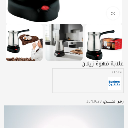
Click to enlarge
غلاية قهوة زيلان
store
رمز المنتج:
ZLN3628
مشغل
الفيديو