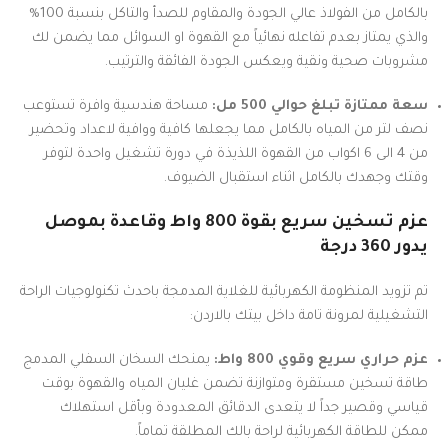
بالكامل من الفولاذ عالي الجودة والمقاوم للصدأ والتاكل بنسبة 100%
والذي يمتاز بعدم تفاعله نهائياً مع القهوة او السوائل مما يضمن لك
مشروبات صحية ونقية ويعكس الجودة الفائقة والترتيب.
سعة ممتازة تبلغ حوالي 500 مل:
مساحة هندسية وافرة تستوعب
نصف لتر من المياه بالكامل مما يجعلها كافية ووافية لاعداد وتحضير
من 4 الى 6 اكواب من القهوة اللذيذة في دورة تشغيل واحدة لتوفر
وقتك وجهدك بالكامل اثناء استقبال الضيوف.
عزم تسخين سريع بقوة 800 واط وقاعدة بموصل
يدور 360 درجة
تم تزويد المنظومة الكهربائية للغلاية المدمجة باحدث تكنولوجيات الراحة
التشغيلية لمرونة تامة داخل بيتك بالاردن:
عزم حراري سريع وقوي 800 واط:
يمنحك السخان السفلي المدمج
طاقة تسخين مستقرة ومتوازنة تضمن غليان المياه والقهوة بوقت
قياسي وقصير جداً لا يتعدى الدقائق المعدودة وبأقل استهلاك
ممكن للطاقة الكهربائية لراحة بالك المطلقة تماماً.