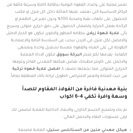
تعتبر عملية غلي واعداد القهوة اليومية بنظافة كاملة وسرعة فائقة من
الركائز الاساسية التي تعتمد عليها العائلة داخل كل منزل او مكتب
للحصول على نكهات نقية وصحية 100% ودون تغير في الطعم او
الرائحة بفعل الحرارة ولضمان الحصول على دفق حراري متوازن وسريع
يأتي
غلاية قهوة زيلان
بنظامه المطور والاقوى ليكون هو الخيار الامثل
والافضل لكل منزل في الاردن يبحث عن السلاسة التامة والاعتمادية
الطويلة في غلي المياه والقهوة بلمسة تشغيل واحدة وبمنتهى
الكفاءة. يقدمها لكم متجر
البركة سووق
لتكون الاداة العملية
والاجمل على كاونتر مطبخك بفضل هيكلها المعدني الفاخر وعزمها
الحراري المتوازن مما يجعلها تصنف كـ
افضل غلاية قهوة تركية
من حيث المتانة والعمر الافتراضي الطويل لراحة بالك المطلقة تماماً.
بنية معدنية فاخرة من الفولاذ المقاوم للصدأ
وسعة وافرة تكفي 4-6 اكواب
تم بناء وتصنيع الجسم الخارجي والابعاد الداخلية للغلاية لتضمن لك
ارقى مستويات النقاء والتحمل العالي:
هيكل معدني متين من الستانلس ستيل:
الغلاية مصنعة