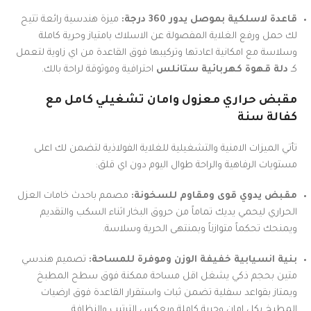
قاعدة لاسلكية بموصل يدور 360 درجة:
ميزة هندسية رائعة تتيح
لك حمل ورفع الغلاية المفصولة عن الاسلاك بامتياز وحرية كاملة
وسلاسة مع امكانية اعادتها وتركيبها فوق القاعدة من اي زاوية لتعمل
كـ
دلة قهوة كهربائية ستانلس
احترافية وموثوقة لراحة بالك.
مقبض حراري معزول وامان تشغيلي كامل مع
كفالة سنة
تأتي الميزات الامنية والتشغيلية للغلاية الفولاذية لتضمن لك اعلى
مستويات الرفاهية والراحة طوال اليوم دون اي قلق:
مقبض يدوي قوى ومقاوم للسخونة:
مصمم باحدث خامات العزل
الحراري ليحمي يديك تماماً من حروق البخار اثناء السكب والتقديم
ويمنحك تحكماً متوازناً وبمنتهى الحرية وسلاسة.
بنية انسيابية خفيفة الوزن وموفرة للمساحة:
تصميم هندسي
متين بحجم ذكي يشغل اقل مساحة ممكنة فوق سطح المطبخ
ويمتاز بقواعد سفلية تضمن ثبات واستقرار القاعدة فوق ارضيات
المطبخ بكل امان وحرية كاملة ويعكس الترتيب والنظافة.