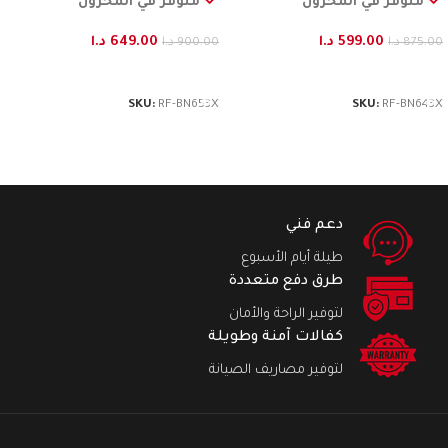
متوفر في المخزون
متوفر في المخزون
599.00
د.ا
649.00
د.ا
875.00
د.ا
900.00
د.ا
إضافة إلى السلة
إضافة إلى السلة
SKU:
RF-BN653X
SKU:
RF-BN643X
دعم فني
طيلة أيام الأسبوع
طرق دفع متعددة
لتوفير الراحة والأمان
كفالات آمنة وطويلة
لتوفير مصاريف الصيانة