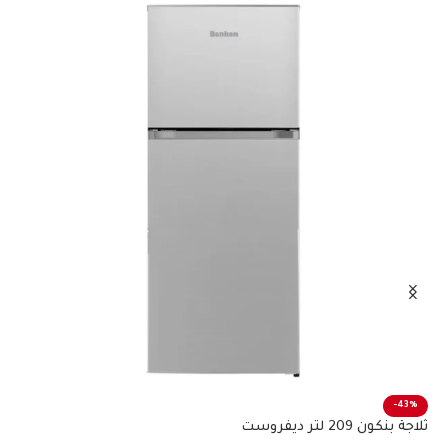
%
-43%
ثلاجة بنكون 209 لتر ديفروست
ثلاجة 