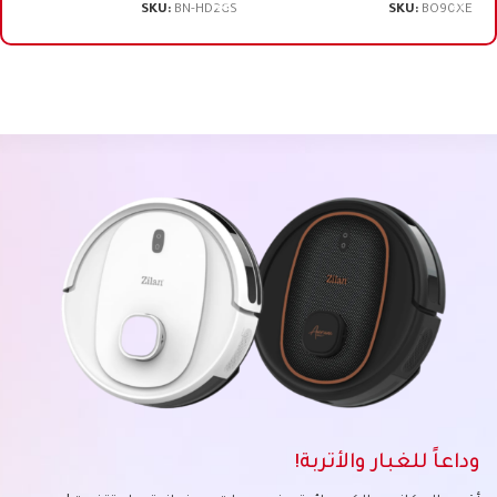
SKU:
BN-HD2GS
SKU:
BO90XE
وداعاً للغبار والأتربة!