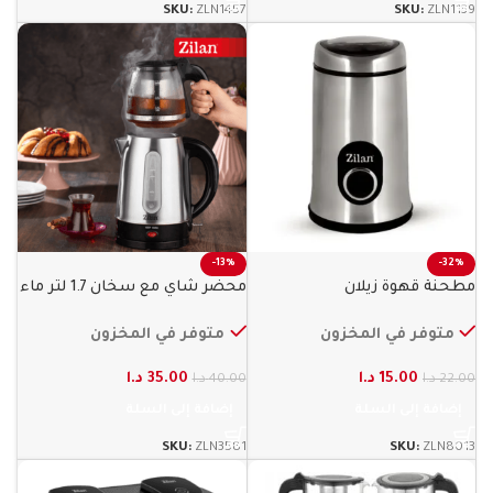
SKU:
ZLN1457
SKU:
ZLN1139
-13%
-32%
مطحنة قهوة زيلان
محضر شاي مع سخان 1.7 لتر ماء
زيلان
متوفر في المخزون
متوفر في المخزون
15.00
د.ا
35.00
د.ا
22.00
د.ا
40.00
د.ا
إضافة إلى السلة
إضافة إلى السلة
SKU:
ZLN3581
SKU:
ZLN8013