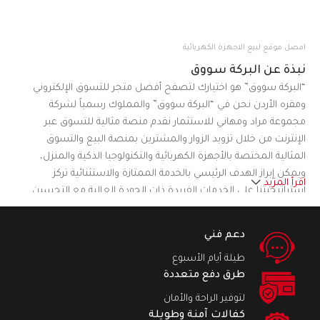
افضل موقع لبيع الاجهزة الكهربائية
نبذة عن البركة سووق
“البركة سووق” هو اختيارك لتصفح أفضل متجر للتسوق الإلكتروني
ومقره الأردن نحن في “البركة سووق” والمملوك رسمياً لشركة
مجموعة مراد ومهاني للاستثمار نقدم منصة مثالية للتسوق عبر
الإنترنت من خلال تزويد الزوار والمشترين بمنصة البيع والتسوق
المثالية المختصة بالأجهزة الكهربائية والتكنولوجيا الذكية والمنزل،
ويمكن إبراز الهدف الرئيسي بالخدمة الممتازة والاستثنائية تركز
اقرأ المزيد
استراتيجيتنا على الخدمات الفريدة ذات الجودة العالية مع التحسين
المستمر لتلبية احتياجات ورغبات العملاء المختلفة من خلال تقديم
العديد من المنتجات من الماركات العالمية ومن الوكيل أو المستورد
دعم فني
مباشرة في تصنيفات مختلفة مما يجعل موقعنا على شبكة الإنترنت
طيلة أيام الأسبوع
منصة للتسوق تركز على راحة العملاء.نسعى في “البركة سووق” لأن
طرق دفع متعددة
نكون منصة التسوق الرائدة والمميزة في الأردن
لتوفير الراحة والأمان
كفالات آمنة وطويلة