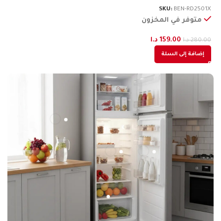
3X
SKU:
BEN-RD2501X
متوفر في المخزون
159.00
د.ا
280.00
د.ا
00
إضافة إلى السلة