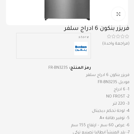
Click to enlarge
فريزر بنكون 6 ادراج سلفر
store
(مراجعة واحدة)
رمز المنتج:
FR-BN323S
فريزر بنكون 6 ادراج سلفر
موديل FR-BN323S
1- 6 ادراج
2- NO FROST
3- 220 لتر
4- لوحة تحكم ديجيتال
5- توفير طاقة +A
6- عرض 60 سم – ارتفاع 155 سم
7- بلد المنشأ ايطاليا تصنيع تركي