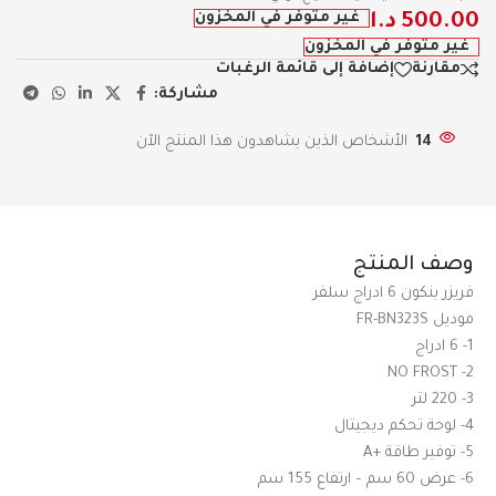
غير متوفر في المخزون
500.00
د.ا
غير متوفر في المخزون
مقارنة
إضافة إلى قائمة الرغبات
مشاركة:
14
الأشخاص الذين يشاهدون هذا المنتج الآن
وصف المنتج
فريزر بنكون 6 ادراج سلفر
موديل FR-BN323S
1- 6 ادراج
2- NO FROST
3- 220 لتر
4- لوحة تحكم ديجيتال
5- توفير طاقة +A
6- عرض 60 سم – ارتفاع 155 سم