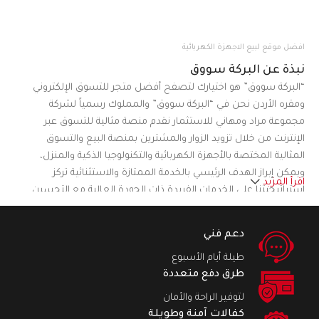
افضل موقع لبيع الاجهزة الكهربائية
نبذة عن البركة سووق
“البركة سووق” هو اختيارك لتصفح أفضل متجر للتسوق الإلكتروني
ومقره الأردن نحن في “البركة سووق” والمملوك رسمياً لشركة
مجموعة مراد ومهاني للاستثمار نقدم منصة مثالية للتسوق عبر
الإنترنت من خلال تزويد الزوار والمشترين بمنصة البيع والتسوق
المثالية المختصة بالأجهزة الكهربائية والتكنولوجيا الذكية والمنزل،
ويمكن إبراز الهدف الرئيسي بالخدمة الممتازة والاستثنائية تركز
اقرأ المزيد
استراتيجيتنا على الخدمات الفريدة ذات الجودة العالية مع التحسين
المستمر لتلبية احتياجات ورغبات العملاء المختلفة من خلال تقديم
العديد من المنتجات من الماركات العالمية ومن الوكيل أو المستورد
دعم فني
مباشرة في تصنيفات مختلفة مما يجعل موقعنا على شبكة الإنترنت
طيلة أيام الأسبوع
منصة للتسوق تركز على راحة العملاء.نسعى في “البركة سووق” لأن
طرق دفع متعددة
نكون منصة التسوق الرائدة والمميزة في الأردن
لتوفير الراحة والأمان
كفالات آمنة وطويلة