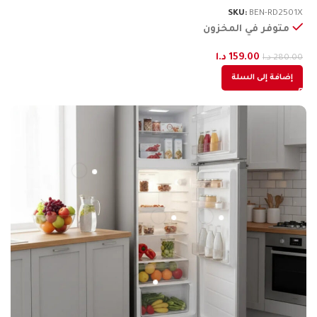
3X
SKU:
BEN-RD2501X
متوفر في المخزون
159.00
د.ا
280.00
د.ا
00
إضافة إلى السلة