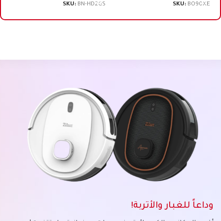
SKU:
BN-HD2GS
SKU:
BO90XE
وداعاً للغبار والأتربة!