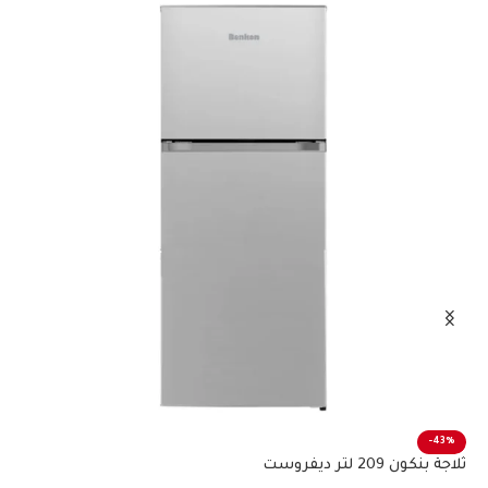
%
-43%
ثلاجة بنكون 209 لتر ديفروست
ثلاجة 