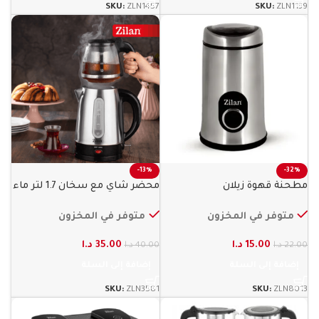
SKU:
ZLN1457
SKU:
ZLN1139
-13%
-32%
مطحنة قهوة زيلان
محضر شاي مع سخان 1.7 لتر ماء
زيلان
متوفر في المخزون
متوفر في المخزون
15.00
د.ا
35.00
د.ا
22.00
د.ا
40.00
د.ا
إضافة إلى السلة
إضافة إلى السلة
SKU:
ZLN3581
SKU:
ZLN8013