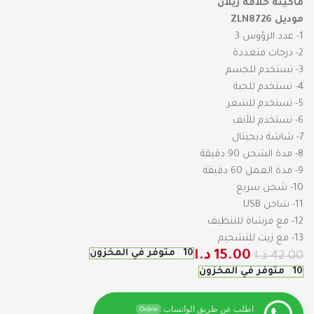
ماكينة حلاقة زيلان
موديل ZLN8726
1- عدد الرؤوس 3
2- درجات متعددة
3- تستخدم للجسم
4- تستخدم للحية
5- تستخدم للشعر
6- تستخدم للأنف
7- شاشة ديجيتال
8- مدة الشحن 90 دقيقة
9- مدة العمل 60 دقيقة
10- شحن سريع
11- شاحن USB
12- مع فرشاة للتنظيف
13- مع زيت للتشحيم
10 متوفر في المخزون
15.00
د.ا
42.00
د.ا
10 متوفر في المخزون
اطلب عن طريق الواتساب
Online