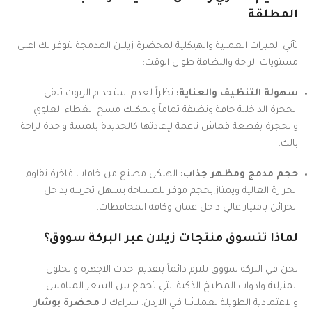
المطلقة
تأتي الميزات العملية والهيكلية لمحضرة زيلان المدمجة لتوفر لك اعلى
مستويات الراحة والنظافة طوال الوقت:
سهولة التنظيف والعناية:
نظراً لعدم استخدام الزيوت تبقى
الحجرة الداخلية جافة ونظيفة تماماً ويمكنك مسح الغطاء العلوي
والحجرة بقطعة قماش ناعمة لإعادتها كالجديدة بلمسة واحدة لراحة
بالك.
حجم مدمج ومظهر جذاب:
الهيكل مصنع من خامات فاخرة تقاوم
الحرارة العالية ويمتاز بحجم موفر للمساحة يسهل تخزينه بداخل
الخزائن بامتياز عالي داخل عمان وكافة المحافظات.
لماذا تتسوق منتجات زيلان عبر البركة سووق؟
نحن في البركة سووق نلتزم دائماً بتقديم احدث الاجهزة والحلول
المنزلية وادوات المطبخ الذكية التي تجمع بين السعر المنافس
والاعتمادية الطويلة لعملائنا في الاردن. شراءك لـ
محضرة بوشار