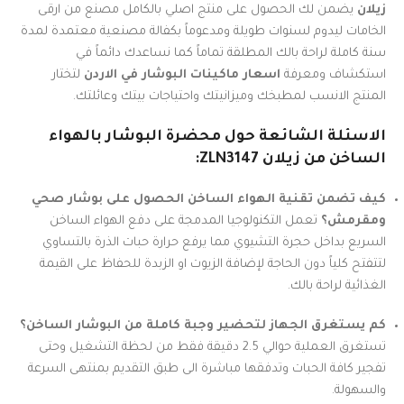
زيلان
يضمن لك الحصول على منتج اصلي بالكامل مصنع من ارقى
الخامات ليدوم لسنوات طويلة ومدعوماً بكفالة مصنعية معتمدة لمدة
سنة كاملة لراحة بالك المطلقة تماماً كما نساعدك دائماً في
استكشاف ومعرفة
اسعار ماكينات البوشار في الاردن
لتختار
المنتج الانسب لمطبخك وميزانيتك واحتياجات بيتك وعائلتك.
الاسئلة الشائعة حول محضرة البوشار بالهواء
الساخن من زيلان ZLN3147:
كيف تضمن تقنية الهواء الساخن الحصول على بوشار صحي
ومقرمش؟
تعمل التكنولوجيا المدمجة على دفع الهواء الساخن
السريع بداخل حجرة التشيوي مما يرفع حرارة حبات الذرة بالتساوي
لتتفتح كلياً دون الحاجة لإضافة الزيوت او الزبدة للحفاظ على القيمة
الغذائية لراحة بالك.
كم يستغرق الجهاز لتحضير وجبة كاملة من البوشار الساخن؟
تستغرق العملية حوالي 2.5 دقيقة فقط من لحظة التشغيل وحتى
تفجير كافة الحبات وتدفقها مباشرة الى طبق التقديم بمنتهى السرعة
والسهولة.