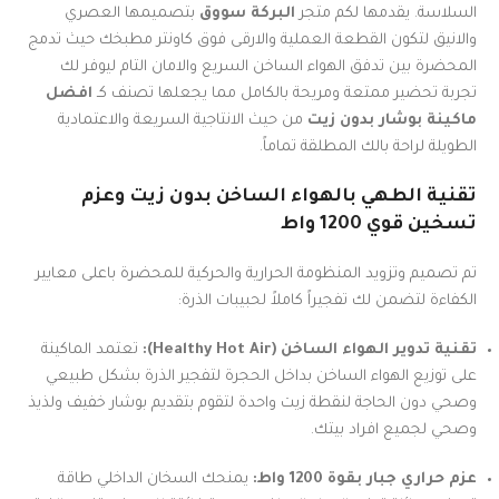
السلاسة. يقدمها لكم متجر
البركة سووق
بتصميمها العصري
والانيق لتكون القطعة العملية والارقى فوق كاونتر مطبخك حيث تدمج
المحضرة بين تدفق الهواء الساخن السريع والامان التام ليوفر لك
تجربة تحضير ممتعة ومريحة بالكامل مما يجعلها تصنف كـ
افضل
ماكينة بوشار بدون زيت
من حيث الانتاجية السريعة والاعتمادية
الطويلة لراحة بالك المطلقة تماماً.
تقنية الطهي بالهواء الساخن بدون زيت وعزم
تسخين قوي 1200 واط
تم تصميم وتزويد المنظومة الحرارية والحركية للمحضرة باعلى معايير
الكفاءة لتضمن لك تفجيراً كاملاً لحبيبات الذرة:
تقنية تدوير الهواء الساخن (Healthy Hot Air):
تعتمد الماكينة
على توزيع الهواء الساخن بداخل الحجرة لتفجير الذرة بشكل طبيعي
وصحي دون الحاجة لنقطة زيت واحدة لتقوم بتقديم بوشار خفيف ولذيذ
وصحي لجميع افراد بيتك.
عزم حراري جبار بقوة 1200 واط:
يمنحك السخان الداخلي طاقة