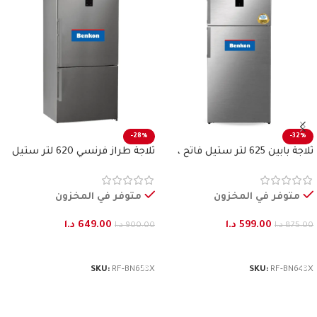
-28%
-32%
ثلاجة بابين 625 لتر ستيل فاتح ،
ثلاجة طراز فرنسي 620 لتر ستيل
بنكون
فاتح بنكون
متوفر في المخزون
متوفر في المخزون
599.00
د.ا
649.00
د.ا
875.00
د.ا
900.00
د.ا
إضافة إلى السلة
إضافة إلى السلة
SKU:
RF-BN653X
SKU:
RF-BN643X