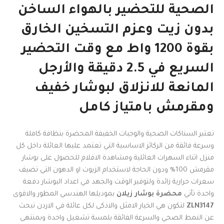
الصحية للتحضير بالهواء الساخن
بدون زيت وعزم التسخين الخارق
بقوة 1200 واط مع وقت التحضير
السريع في 2.5 دقيقة والأرجل
المانعة للانزلاق لبوشار خفيف
ومقرمش بامتياز كامل
تعتبر السناكات الصحية والوجبات الخفيفة المحضرة بنظافة كاملة
وسرعة فائقة من الركائز الاساسية التي تعتمد عليها العائلة داخل كل
منزل اثناء السهرات العائلية ومشاهدة الافلام للحصول على بوشار
مقرمش 100% ودون الحاجة لاستخدام الزيوت او الدهون التي تضيف
سعرات حرارية زائدة ولتوفير الوقت والجهد في اعداد البوشار دفعة
واحدة تأتي
محضرة بوشار زيلان
بموديلها الهندسي المطور والاقوى
ZLN3147
لتكون هي الخيار الامثل والاذكى لكل عائلة في الاردن تبحث
عن النمط الصحي والسرعة الفائقة بلمسة تشغيل واحدة وبمنتهى