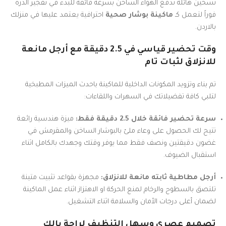
تسخين هائلة تدفع الهواء الساخن بسرعة فائقة للبدء في تفجير الذرة
فوراً لتعمل كـ
ماكينة بوشار صحية
احترافية يعتمد عليها في منزلك
بالاردن.
وقت تحضير قياسي في 2.5 دقيقة مع أرجل مانعة
للانزلاق لثبات تام
تم بناء وتزويد المكونات الداخلية للماكينة باحدث الميزات المطبخية
لتلبي كافة تفضيلاتك في السهرات واللقاءات:
سرعة تحضير فائقة خلال 2.5 دقيقة فقط:
ميزة هندسية رائعة
تتيح لك الحصول على وعاء ملئ بالبوشار الساخن والمقرمش في
غضون دقيقتين ونصف فقط مما يوفر وقتك وجهدك بالكامل اثناء
استقبال الضيوف.
أرجل مطاطية ثابته مانعة للانزلاق:
مجهزة بقواعد تثبيت متينة
تلتصق بالسطوح والرخام لمنع الحركة او الاهتزاز اثناء عمل الماكينة
لضمان أعلى درجات الأمان والسلامة اثناء التشغيل.
تصميم عصري وسهل التنظيف لراحة بالك