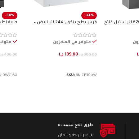
-38%
-34%
ثلاجة طراز فرنسي 620 لتر ستيل فاتح
فريزر بطح بنكون 244 لتر ابيض –
جلاية اطباق15 طقم ستيل
BENKON
ون
متوفر في المخزون
متوفر
ا
199.00
د.ا
300.00
د.ا
400.00
د.ا
إضافة إلى السلة
إضافة إ
N-DWC15X
SKU:
BN-CF300W
طرق دفع متعددة
لتوفير الراحة والأمان