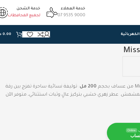
خدمة العملاء
خدمة الشحن
07 9535 9000
لجميع المحافظات
الكهربائية
0.00
د
200 مل
: توليفة نسائية ساحرة تمزج بين رقة
المشمش. عطر زهري خشبي بتركيز عالٍ وثبات استثنائي، متوفر الآن
Online
تساب