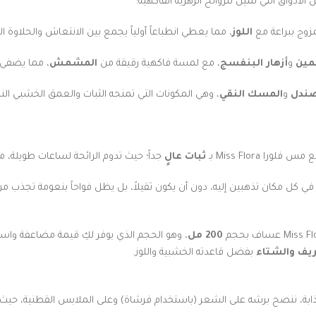
زوج ببراعة مع
اللوز
، مما يعطي انطباعاً أولياً يجمع بين الانتعاش والحلاوة ا
مين
و
أزهار البنفسج
، مع لمسة فاكهية رقيقة من
المشمش
، مما يضفي ط
ندل
و
المسك النقي
، وهي المكونات التي تمنحه الثبات والعمق الخشبي النا
 Miss Flora بـ
ثبات عالٍ
جداً؛ حيث تدوم الرائحة لساعات طويلة، مم
يقاً في كل مكان تذهبين إليه، دون أن يكون ثقيلاً، بل يظل فواحاً بنعومة تجذب م
200 مل
، وهو الحجم الذي يوفر لكِ قيمة مضاعفة واست
ريف والشتاء
بفضل قاعدته الخشبية واللوز.
اللوز والمشمش الجذابة، ننصح برشه على الشعر (باستخدام فرشاة) وعلى الملابس القطن