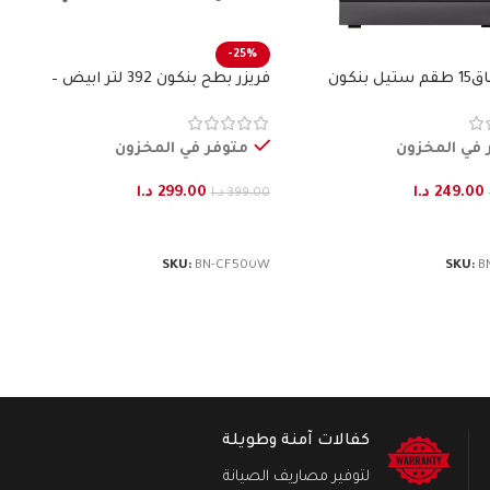
-25%
 بنكون
فريزر بطح بنكون 392 لتر ابيض –
BENKON
 في المخزون
متوفر في المخزون
249.00
د.ا
299.00
د.ا
399.00
د.ا
لى السلة
إضافة إلى السلة
SKU:
BN-CF500W
SKU:
B
كفالات آمنة وطويلة
لتوفير مصاريف الصيانة