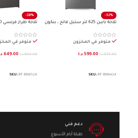
-28%
-32%
ثلاجة بابين 625 لتر ستيل فاتح ، بنكون
بنكون
متوفر في المخزون
متوفر في المخز
599.00
د.ا
649.00
د.
875.00
د.ا
900.00
د.ا
إضافة إلى السلة
إضافة إلى السلة
SKU:
RF-BN653X
SKU:
RF-BN643X
دعم فني
طيلة أيام الأسبوع