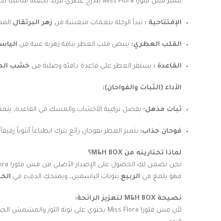
يتميز مس فلورا Miss Flora بتدرج عطري فريد يجعله مناسباً لكل الأذواق التي تميل للروائح الزهرية الفاكهية:
الإفتتاحية :
تبدأ الرحلة بنغمات منعشة من
زهر البرتقال
المم
القلب العطري:
ينبض قلب العطر بباقة زهرية غنية من
الياس
القاعدة :
يستقر العطر على قاعدة دافئة وصلبة من
خشب الص
الأداء (الثبات والفواحان):
ثبات مذهل:
بفضل تركيبة الأخشاب والمسك في القاعدة، يتمتع مس فلورا
فوحان جذاب:
يتميز العطر بفوحان رائع يترك انطباعاً أنثوياً رق
لماذا تختارينه من M&H BOX؟
نحن نضمن لكِ الحصول على الإصدار الأصلي من مس فلورا Miss Flora عساف بحجم
فهو يلمع في
الربيع
بنوتات الياسمين، ويمنحكِ الدفء في
الخ
نصيحة M&H BOX لتعزيز الرائحة:
لأن مس فلورا Miss Flora يحتوي على نوتة 