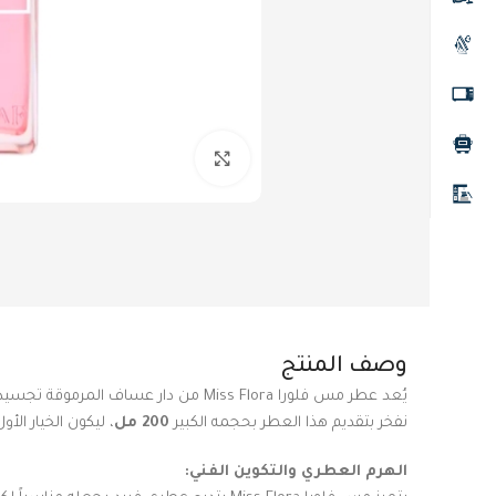
Click to enlarge
وصف المنتج
يُعد عطر مس فلورا Miss Flora من دار عساف المرموقة تجسيداً للأنوثة الرقيقة والجذابة، فهو العطر الذي يجمع بين نضارة الأزهار وحلاوة الفواكه بلمسة “Sweet” واضحة تميزه عن غيره. نحن في متجر
نفخر بتقديم هذا العطر بحجمه الكبير
200 مل
، ليكون الخيار الأ
الهرم العطري والتكوين الفني: