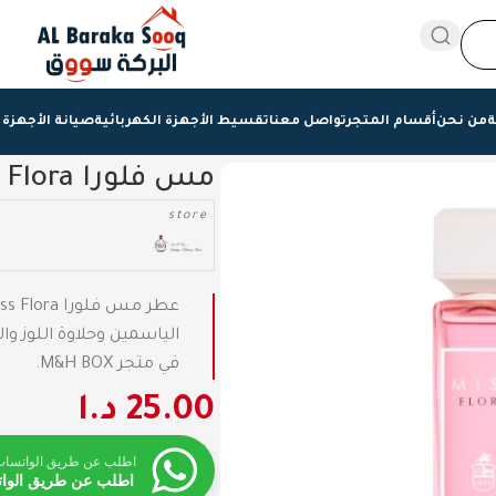
ة
من نحن
أقسام المتجر
تواصل معنا
تقسيط الأجهزة الكهربائية
صيانة الأجهزة 
مس فلورا Miss Flora
store
عطر مس فلورا Miss Flora من عساف بحجم
الياسمين وحلاوة اللوز و
في متجر M&H BOX.
25.00
د.ا
اطلب عن طريق الواتساب
اطلب عن طريق الوا