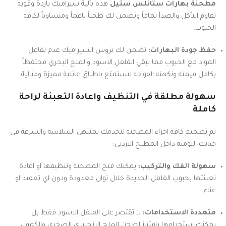
مطحنة بهارات ستانلس ستيل
هذه بآلية سيراميك باردة وقوية
تقاوم التآكل والصدأ تماماً وتضمن لك طحناً ناعماً ومتساوياً لكافة
الحبوب.
حفظ جودة البهارات:
تضمن لك تروس السيراميك عدم تفاعل
المواد مع الحبوب مما يبقي الفلفل الاسود والملح البحري محتفظاً
بكامل قيمته ونكهته الفواحة لتستمتع باطباق عائلية مميزة ومثالية.
سهولة مطلقة في التنظيف واعادة التعبئة لراحة
كاملة
تم تصميم كافة اجزاء المطحنة لتخدمك بمنتهى السلاسة والسرعة في
حياتك اليومية داخل المطبخ الاردني:
سهولة الفك والتركيب:
يمكنك فتح المطحنة وتنظيفها او اعادة
تعبئتها بحبوب الفلفل الجديدة خلال ثوان معدودة ودون اي تعقيد او
عناء.
متعددة الاستخدامات:
لا تقتصر على الفلفل الاسود فقط بل
يمكنك استخدامها بامتياز لطحن الملح الانجليزي الصخري والكمون