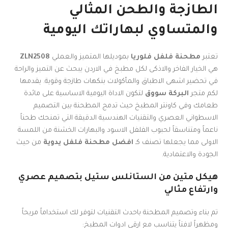
الطازجة والطحن المثالي
والمتساوي لبهاراتك اليومية
تعتبر
مطحنة فلفل فلوريا
بموديلها المتميز والعملي
ZLN2508
هي الخيار الفاخر والاذكى لكل مطبخ في الاردن يبحث عن التميز والراحة
في تحضير اشهى الاطباق والمأكولات بنكهات طازجة وقوية. يقدمها
لكم متجر
البركة سووق
لتكون الاداة اليومية الاساسية على مائدة
طعامك وفي كاونتر المطبخ حيث تدمج المطحنة بين التصميم
الاسطواني العصري والتقنيات الهندسية الدقيقة التي تمنحك طحناً
ناعماً ومتناسقاً لحبوب الفلفل الاسود والبهارات الخشنة من اللمسة
الاولى مما يجعلها تصنف كـ
افضل مطحنة فلفل يدوية
من حيث
الجودة والاعتمادية.
هيكل متين من الستانلس ستيل بتصميم عصري
وارتفاع مثالي
تم بناء وتصميم المطحنة باحدث التقنيات لتوفر لك استخداماً مريحاً
ومظهراً لافتاً يتناسب مع ارقى ادوات المطبخ: