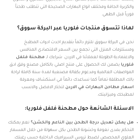
والكزبرة الجافة ومختلف انواع البهارات الصحيحة التي تتطلب طحناً
فورياً قبل الطهي.
لماذا تتسوق منتجات فلوريا عبر البركة سووق؟
نحن في البركة سووق نلتزم دائماً بتقديم احدث ادوات المطبخ
ومستلزمات المنزل التي تجمع بين السعر الاقتصادي المنافس
والاعتمادية الطويلة لعملائنا في الاردن. شراءك لـ
مطحنة فلفل
فلوريا
يضمن لك الحصول على منتج اصلي بالكامل مصنع وفق ادق
المواصفات العالمية ومدعوم بكفالة مصنعية لمدة سنة كاملة لراحة
بالك المطلقة تماماً كما نساعدك دائماً في استكشاف ومعرفة
اسعار مطاحن البهارات في الاردن
لتختار الافضل والانسب
لمطبخك وميزانيتك.
الاسئلة الشائعة حول مطحنة فلفل فلوريا:
هل يمكن تعديل درجة الطحن بين الناعم والخشن؟
نعم يمكنك
التحكم بمدى نعومة وخشونة الطحن بكل سهولة من خلال المسمار
العلوي المخصص لضبط تروس السيراميك الداخلية حسب رغبتك.