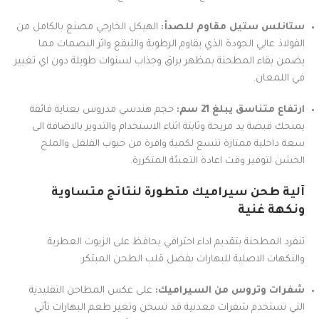
ستانلس ستيل مقاوم للصدأ:
الهيكل الخارجي مصنع بالكامل من
الفولاذ عالي الجودة الذي يقاوم الرطوبة والتبقع واثر البصمات مما
يضمن بقاء المطحنة بمظهر براق وجذاب لسنوات طويلة دون اي تغيير
في اللمعان.
ارتفاع متناسق يبلغ 21 سم:
حجم هندسي مدروس بعناية فائقة
يمنحك قبضة يد مريحة وثابتة اثناء الاستخدام والتدوير بالاضافة الى
سعة داخلية ممتازة تتسع لكمية وافرة من حبوب الفلفل والملح
الخشن لتوفير وقت اعادة التعبئة المتكررة.
آلية طحن سيراميك متطورة لنتائج متساوية
ونكهة غنية
تنفرد المطحنة بتقديم اداء احترافي يحافظ على الزيوت العطرية
والنكهات الاصلية للبهارات بفضل قلب الطحن المبتكر:
شفرات وتروس من السيراميك:
على عكس المطاحن التقليدية
التي تستخدم شفرات معدنية قد تسخن وتغير طعم البهارات تأتي