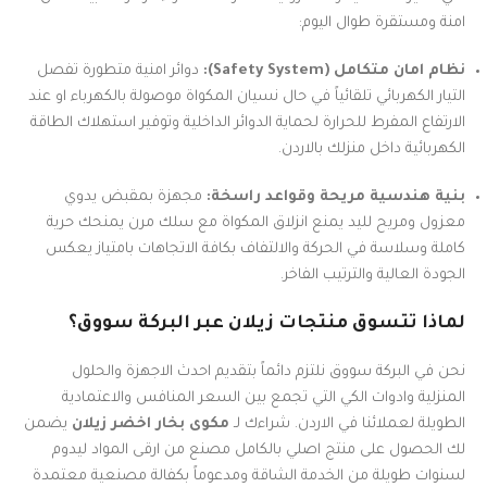
امنة ومستقرة طوال اليوم:
نظام امان متكامل (Safety System):
دوائر امنية متطورة تفصل
التيار الكهربائي تلقائياً في حال نسيان المكواة موصولة بالكهرباء او عند
الارتفاع المفرط للحرارة لحماية الدوائر الداخلية وتوفير استهلاك الطاقة
الكهربائية داخل منزلك بالاردن.
بنية هندسية مريحة وقواعد راسخة:
مجهزة بمقبض يدوي
معزول ومريح لليد يمنع انزلاق المكواة مع سلك مرن يمنحك حرية
كاملة وسلاسة في الحركة والالتفاف بكافة الاتجاهات بامتياز يعكس
الجودة العالية والترتيب الفاخر.
لماذا تتسوق منتجات زيلان عبر البركة سووق؟
نحن في البركة سووق نلتزم دائماً بتقديم احدث الاجهزة والحلول
المنزلية وادوات الكي التي تجمع بين السعر المنافس والاعتمادية
الطويلة لعملائنا في الاردن. شراءك لـ
مكوى بخار اخضر زيلان
يضمن
لك الحصول على منتج اصلي بالكامل مصنع من ارقى المواد ليدوم
لسنوات طويلة من الخدمة الشاقة ومدعوماً بكفالة مصنعية معتمدة