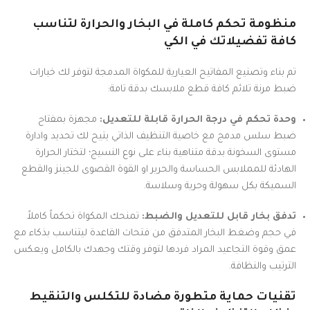
منظومة تحكم كاملة في البخار والحرارة لتناسب
كافة تفضيلاتك في الكي
تم بناء وتصنيع المفاتيح العيارية للمكواة المدمجة لتوفر لك خيارات
ضبط مرنة تلائم كافة قطع ملابسك بدقة تامة:
وحدة تحكم في درجة الحرارة قابلة للتعديل:
مجهزة بمفتاح
ضبط سلس مدمج مع خاصية التنظيف الذاتي يتيح لك تحديد وادارة
مستوى السخونة بدقة متناهية بناء على نوع النسيج؛ لتختار الحرارة
الهادئة للمملابس الحساسة والحرير او القوة القصوى للجينز والقطع
السميكة بكل سهولة وحرية وسلاسة.
تدفق بخار قابل للتعديل والضبط:
تمنحك المكواة تحكماً كاملاً
في حجم وضغط البخار المتدفق من فتحات القاعدة ليتناسب بذكاء مع
عمق وقوة التجاعيد المراد فردها لتوفر وقتك وجهدك بالكامل ويعكس
الترتيب والنظافة.
تقنيات حماية متطورة مضادة للتكلس والتنقيط