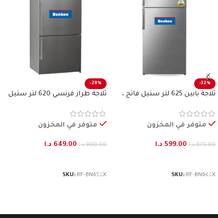
-28%
-32%
ثلاجة بابين 625 لتر ستيل فاتح ،
ثلاجة طراز فرنسي 620 لتر ستيل
بنكون
فاتح بنكون
متوفر في المخزون
متوفر في المخزون
599.00
د.ا
649.00
د.ا
875.00
د.ا
900.00
د.ا
إضافة إلى السلة
إضافة إلى السلة
SKU:
RF-BN653X
SKU:
RF-BN643X