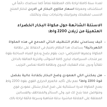
لمدة سنة كاملة لراحة بالك المطلقة تماماً كما نساعدك دائماً في
استكشاف ومعرفة
اسعار مكاوي البخار في الاردن
لتختار المنتج
الانسب لمطبخك وميزانيتك واحتياجات بيتك وعائلتك.
الاسئلة الشائعة حول مكواة البخار الخضراء
المتميزة من زيلان 2200 واط:
كيف يساعدني نظام التنظيف الذاتي المدمج في هذه المكواة
الكهربائية؟
يساعدك هذا النظام بامتياز في الحفاظ على نظافة
المكواة وعمرها الافتراضي؛ حيث يقوم بضخ ودفع المياه الساخنة بقوة
عبر فتحات السيراميك ليخرج كافة الشوائب والاتربة العالقة بالداخل
تلقائياً ودون عناء التفكيك اليدوي ونظافة كاملة تعكس الترتيب.
هل يمكنني الكي العمودي وضخ البخار بكفاءة عالية بفضل
قوة 2200 واط؟
نعم بكل تأكيد فالعزم الحراري القوي بقوة 2200 واط
يمنح المكواة قدرة استثنائية على ضخ البخار بشكل عمودي قوي
ومتواصل مما يتيح لك فرد وكي الستائر والمعاطف والفساتين
المعلقة على العلاقة مباشرة بدقة متناهية وسرعة فائقة لراحة بالك.