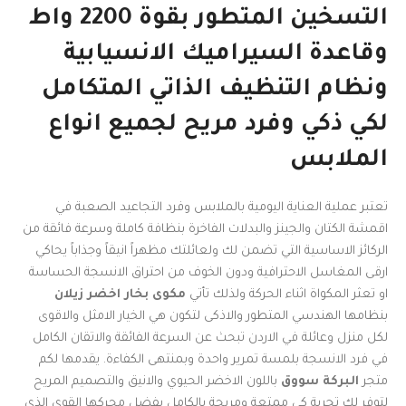
التسخين المتطور بقوة 2200 واط
وقاعدة السيراميك الانسيابية
ونظام التنظيف الذاتي المتكامل
لكي ذكي وفرد مريح لجميع انواع
الملابس
تعتبر عملية العناية اليومية بالملابس وفرد التجاعيد الصعبة في
اقمشة الكتان والجينز والبدلات الفاخرة بنظافة كاملة وسرعة فائقة من
الركائز الاساسية التي تضمن لك ولعائلتك مظهراً انيقاً وجذاباً يحاكي
ارقى المغاسل الاحترافية ودون الخوف من احتراق الانسجة الحساسة
او تعثر المكواة اثناء الحركة ولذلك تأتي
مكوى بخار اخضر زيلان
بنظامها الهندسي المتطور والاذكى لتكون هي الخيار الامثل والاقوى
لكل منزل وعائلة في الاردن تبحث عن السرعة الفائقة والاتقان الكامل
في فرد الانسجة بلمسة تمرير واحدة وبمنتهى الكفاءة. يقدمها لكم
متجر
البركة سووق
باللون الاخضر الحيوي والانيق والتصميم المريح
لتوفر لك تجربة كي ممتعة ومريحة بالكامل بفضل محركها القوي الذي