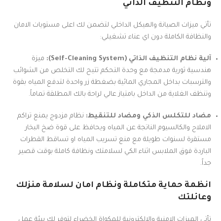
ونظام التنظيف الذاتي
تأتي ميزات الصيانة والهيكل الداخلي لتضمن لك اعلى مستويات الامان
والنظافة الكاملة دون اي عناء تشغيلي:
آلية نظام التنظيف الذاتي (Self-Cleaning System):
ميزة
هندسية ثورية مدمجة مع وحدة التحكم تتيح لك التخلص من الشوائب
والترسبات بداخل المجاري المائية بضغطة زر واحدة لتدفع المياه بقوة
وتنظف الغلاية من الداخل بامتياز عالي لراحة بالك المطلقة تماماً.
مضاد للتكلس الذكي ومضاد للتنقيط:
نظام مزدوج يمنع تراكم
الاملاح والكالسيوم الناتجة عن المياه ويحافظ على قوة ضخ البخار
مستقرة لسنوات طويلة مع منع تسريب المياه او تساقط القطرات
الباردة فوق الملابس اثناء الكي لسلامتك ونظافة كاملة بوقت قصير
جداً.
انظمة حماية متكاملة ونظام امان لسلامة منزلك
وعائلتك
تأتي الميزات الامنية والالكترونية للمكواة الخضراء لتوفر لك بيئة عمل