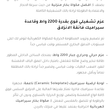
يصنف كـ
افضل مكواة بخار منزلية
من حيث سرعة الانجاز
والاعتمادية الطويلة لراحة بالك التشغيلية الكاملة.
عزم تشغيلي قوي بقدرة 2200 واط وقاعدة
سيراميك فائقة الانزلاق
تم تصميم وتزويد المنظومة الحرارية للمكواة الكهربائية لتوفر لك اعلى
مستويات التدفق البخاري المستمر بوقت قياسي جداً:
عزم حركي وحراري جبار 2200 واط:
يمنحك الساخن الداخلي المطور
طاقة تبخير وضخ هائلة تتغلغل بامتياز داخل اعمق الياف الاقمشة
لتفرد اصعب الطيات بوقت قياسي وقصير جداً لراحة بالك المطلقة
تماماً وبأقل مجهود.
لوحة ارضية سيراميك (Ceramic Soleplate) ناعمة:
مجهزة
بقاعدة سيراميك فاخرة تمتاز بقدرتها العالية على الانزلاق السلس فوق
كافة انواع الاقمشة وتضمن توزيع الحرارة بالتساوي ودون ان تتأثر
بالرطوبة او تلتصق بالملابس لتعمل كـ
مكواة بخار سيراميك
كهربائية
احترافية يعتمد عليها في منزلك بالاردن.