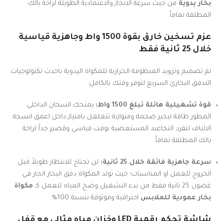
بخار يدوية
من حيث سرعة الانجاز والاعتمادية الطويلة لراحة بالك
المطلقة تماماً.
عزم تسخين خارق بقوة 1500 واط وجاهزية قياسية
خلال 25 ثانية فقط
تم تصميم وتزويد المنظومة الحرارية للمكواة اليدوية باحدث تكنولوجيات
التدفق البخاري السريع لتوفر وقتك بالكامل:
قوة تشغيلية هائلة تبلغ 1500 واط:
يمنحك السخان الداخلي
المطور طاقة تبخير ضخمة ومتوازنة تتغلغل بامتياز داخل اعمق انسجة
الالياف لتفرد التجاعيد المستعصية بوقت قياسي وقصير جداً لراحة
بالك المطلقة تماماً.
سرعة جاهزية فائقة خلال 25 ثانية:
لن تحتاج للانتظار طويلاً قبل
الخروج للعمل او المناسبات؛ حيث تولد المكواة دفق البخار الحار في
غضون 25 ثانية فقط من بدء التشغيل وضخ المياه لتعمل كـ
مكواة
بخار عمودية للملابس
احترافية وموثوقة بنسبة 100%.
شاشة تحكم رقمية LED وخزان مياه مثالي مع قفل