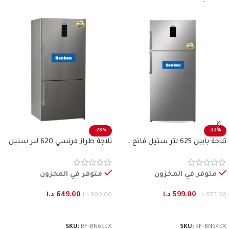
-28%
-32%
ثلاجة بابين 625 لتر ستيل فاتح ،
ثلاجة طراز فرنسي 620 لتر ستيل
بنكون
فاتح بنكون
متوفر في المخزون
متوفر في المخزون
599.00
د.ا
649.00
د.ا
875.00
د.ا
900.00
د.ا
إضافة إلى السلة
إضافة إلى السلة
SKU:
RF-BN653X
SKU:
RF-BN643X