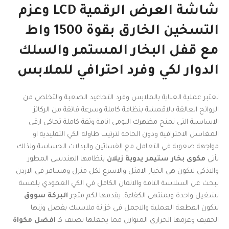
شاشة العرض الرقمية LCD وعزم
التسخين الخارق بقوة 1500 واط
مع قفل البخار المستمر والسلك
الدوار لكي وفرد احترافي للملابس
تعتبر عملية العناية بالملابس وفرد التجاعيد الصعبة والتخلص من
الروائح العالقة بالاقمشة بنظافة كاملة وسرعة فائقة من الركائز
الاساسية التي تمنح مظهرك اليومي اناقة وثقة كاملة تحاكي ارقى
المغاسل الاحترافية ودون الحاجة لترتيب طاولة الكي التقليدية او
مواجهة صعوبة في التعامل مع الفساتين والبدلات الحساسة ولذلك
تأتي
مكوى بخار ستيمر يدوية زيلان
بنظامها الهندسي المطور
والاذكى لتكون هي الخيار الامثل والاسرع لكل منزل ومسافر في الاردن
يبحث عن السلاسة التامة والاتقان الكامل في الكي العمودي بلمسة
تشغيل واحدة وبمنتهى الكفاءة. يقدمها لكم متجر
البركة سووق
لتكون القطعة العملية والاجمل في خزانة ملابسك بفضل وزنها
الخفيف وعزمها الحراري المتوازن مما يجعلها تصنف كـ
افضل مكواة