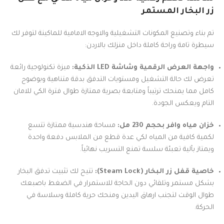
زر البخار المستمر
تم بناء وتصنيع المكونات التشغيلية والاوجه الامامية للماكينة لتوفر لك
سيطرة تامة وراحة كاملة داخل منزلك بالاردن:
واجهة العرض الرقمية وشاشة LED الذكية:
ميزة تكنولوجية رائعة
تعرض لك حالة التشغيل ومستويات التدفق بدقة متناهية وبوضوح
كامل مما يمنحك ترتيباً ومتابعة بصرية ممتازة طوال فترة الكي للامان
التام ويعكس الجودة.
خزان مياه وافر بحجم 230 مل:
مساحة هندسية ممتازة تتسع
لكمية كافية من المياه لكي عدة قطع من الملابس دفعة واحدة
ويمتاز بآلية تعبئة سلسة تمنع التسريب نهائياً.
خاصية قفل زر البخار (Steam Lock):
تتيح لك تثبيت تدفق البخار
بشكل مستمر وتلقائي دون الحاجة للاستمرار في الضغط باصبعك
طوال الوقت لتجنب ارهاق اليدين ومنحك حرية كاملة وسلاسة في
الحركة.