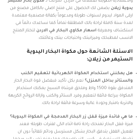
والاعتمادية الطويلة لعملائنا في الاردن. شراءك لـ
مكوى بخار ستيمر
يدوية زيلان
يضمن لك الحصول على منتج اصلي بالكامل مصنع من
ارقى المواد ليدوم لسنوات طويلة ومدعوماً بكفالة مصنعية معتمدة
لمدة سنة كاملة لراحة بالك المطلقة تماماً كما نساعدك دائماً في
استكشاف ومعرفة
اسعار مكاوي البخار في الاردن
لتختار المنتج
الانسب لمطبخك وميزانيتك واحتياجات بيتك وعائلتك.
الاسئلة الشائعة حول مكواة البخار اليدوية
الستيمر من زيلان:
هل يمكنني استخدام المكواة الكهربائية لتعقيم الكنب
والستائر بداخل المنزل؟
نعم بكل تأكيد فبفضل قوة البخار الحار
المتدفق بقوة 1500 واط وملحق فرشاة النسيج يمكنك استخدام
المكواة ببراعة فائقة لتعقيم وفرد الستائر والكنب وازالة الروائح الكريهة
والاتربة بامتياز وجودة عالية وسرعة فائقة لراحة بالك.
ما هي فائدة ميزة قفل زر البخار المدمجة في المكواة اليدوية؟
ميزة قفل البخار تمنحك راحة تامة اثناء الكي لفترات طويلة؛ فعند
تفعيل القفل يتدفق البخار بشكل مسترسل ودائم تلقائياً دون ان