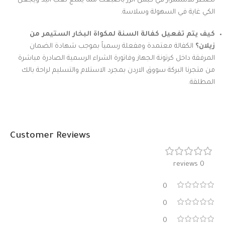
تضطر للاستمرار في كبس الزر باصبعك مما يمنع تعب اليد ويجعل
الكي غاية في السهولة وسلاسة.
كيف يتم تفعيل كفالة السنة لمكواة البخار الستيمر من
زيلان؟
الكفالة معتمدة ومفعلة رسمياً بموجب شهادة الضمان
المرفقة داخل كرتونة الجهاز وفاتورة الشراء الرسمية الصادرة مباشرة
من متجرنا البركة سووق الاردن بمجرد الاستلام والتسليم لراحة بالك
المطلقة.
Customer Reviews
0 reviews
0
0
0