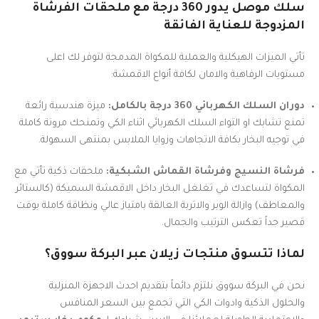
سلك موصل يدور 360 درجة مع ملحقات الفرشاة
المزدوجة للعناية الفائقة
تأتي الميزات الهيكلية والعملية للمكواة المدمجة لتوفر لك اعلى
مستويات الرفاهية والامان لكافة أنواع الاقمشة:
دوران السلك الكهربائي 360 درجة بالكامل:
ميزة هندسية رائعة
تمنع تشابك او التواء السلك الكهربائي اثناء الكي وتمنحك مرونة كاملة
في توجيه البخار بكافة الاتجاهات وزوايا الملابس بمنتهى السهولة.
فرشاة النسيج وفرشاة القماش الشبكية:
ملحقات ذكية تأتي مع
المكواة لتساعدك في تغلغل البخار داخل الاقمشة السميكة (كالستائر
والمعاطف) وازالة الوبر والاتربة العالقة بامتياز عالي ونظافة كاملة بوقت
قصير جداً تعكس الترتيب والجمال.
لماذا تتسوق منتجات زيلان عبر البركة سووق؟
نحن في البركة سووق نلتزم دائماً بتقديم احدث الاجهزة المنزلية
والحلول الذكية وادوات الكي التي تجمع بين السعر المنافس