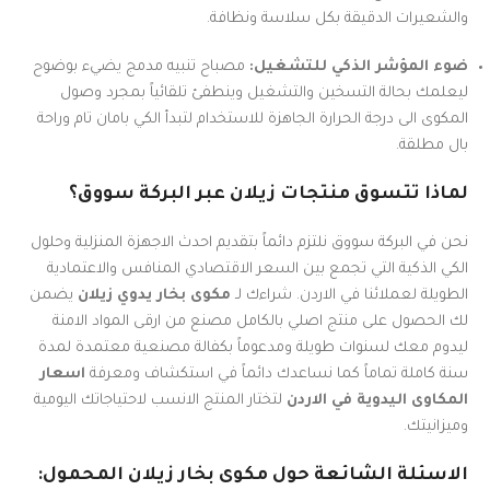
والشعيرات الدقيقة بكل سلاسة ونظافة.
ضوء المؤشر الذكي للتشغيل:
مصباح تنبيه مدمج يضيء بوضوح
ليعلمك بحالة التسخين والتشغيل وينطفئ تلقائياً بمجرد وصول
المكوى الى درجة الحرارة الجاهزة للاستخدام لتبدأ الكي بامان تام وراحة
بال مطلقة.
لماذا تتسوق منتجات زيلان عبر البركة سووق؟
نحن في البركة سووق نلتزم دائماً بتقديم احدث الاجهزة المنزلية وحلول
الكي الذكية التي تجمع بين السعر الاقتصادي المنافس والاعتمادية
الطويلة لعملائنا في الاردن. شراءك لـ
مكوى بخار يدوي زيلان
يضمن
لك الحصول على منتج اصلي بالكامل مصنع من ارقى المواد الامنة
ليدوم معك لسنوات طويلة ومدعوماً بكفالة مصنعية معتمدة لمدة
سنة كاملة تماماً كما نساعدك دائماً في استكشاف ومعرفة
اسعار
المكاوى اليدوية في الاردن
لتختار المنتج الانسب لاحتياجاتك اليومية
وميزانيتك.
الاسئلة الشائعة حول مكوى بخار زيلان المحمول: