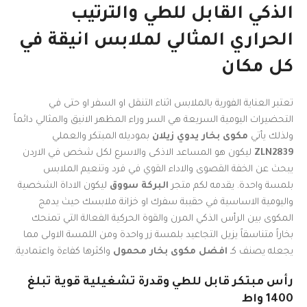
الذكي القابل للطي والترتيب
الحراري المثالي لملابس انيقة في
كل مكان
تعتبر العناية الفورية بالملابس اثناء التنقل او السفر او حتى في
التحضيرات اليومية السريعة هي السر وراء المظهر الانيق والمثالي دائماً
ولذلك يأتي
مكوى بخار يدوي زيلان
بموديله المبتكر والعملي
ZLN2839
ليكون هو المساعد الاذكى والاسرع لكل شخص في الاردن
يبحث عن الخفة القصوى والاداء القوي في فرد وتنعيم الملابس
بلمسة واحدة. يقدمه لكم متجر
البركة سووق
ليكون الاداة الشخصية
واليومية الاساسية في حقيبة سفرك او خزانة ملابسك حيث يدمج
المكوى بين الرأس الذكي المرن والقوة الحركية الفعالة التي تمنحك
بخاراً متناسقاً يزيل التجاعيد بلمسة زر واحدة ومن اللمسة الاولى مما
يجعله يصنف كـ
افضل مكوى بخار محمول
واكثرها كفاءة واعتمادية.
رأس مبتكر قابل للطي وقدرة تشغيلية قوية تبلغ
1400 واط