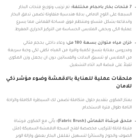
7 فتحات بخار باحجام مختلفة:
تم ترتيب وتوزيع فتحات البخار
السبعة على اللوح الامامي بدقة هندسية متفاوتة تضمن تدفق البخار
واندفاعه بشكل متساو ومنتظم فوق مساحة القماش مما يسرع
عملية الكي ويحمي الملابس الحساسة من التركيز الحراري المفرط.
خزان مياه متوازن بسعة 180 مل:
وعاء داخلي بحجم مثالي
ومدروس بعناية يتسع لكمية وافرة من المياه تكفي لكي وجبة سريعة
من الملابس او تنسيق البدلات والفساتين دون ان يجعل وزن المكوى
ثقيلاً على قبضة اليد اثناء التشغيل.
ملحقات عملية للعناية بالاقمشة وضوء مؤشر ذكي
للامان
يمتاز المكوى بتقديم حلول متكاملة تضمن لك السيطرة الكاملة والراحة
التامة طوال فترة الاستخدام:
ملحق فرشاة القماش (Fabric Brush):
يأتي مع المكوى فرشاة
متينة قابلة للتركيب مخصصة لفتح انسجة الاقمشة السميكة (مثل
الصوف والجوخ والستائر) لتسهيل تغلغل البخار بعمق وازالة الوبر