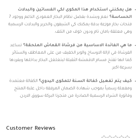
هل يمكنني استخدام هذا المكوى لكي الفساتين والبدلات
الحساسة؟
نعم وبشدة بفضل نظام البخار العمودي الناعم ووجود 7
فتحات بخار موزعة بدقة يمكنك كي الشيفون والحرير والبدلات الرسمية
وهي معلقة بامان تام ودون خوف من التلف.
ما هي الفائدة الاساسية من فرشاة القماش الملحقة؟
تساعد
الفرشاة في ازالة الاوساخ والوبر الخفيف من على المعاطف والستائر
كما انها تفتح مسام الاقمشة الثقيلة ليتغلغل البخار بداخلها ويفردها
بسرعة اكبر.
كيف يتم تفعيل كفالة السنة للمكوى اليدوي؟
الكفالة معتمدة
ومفعلة رسمياً بموجب شهادة الضمان المرفقة داخل علبة المنتج
وفاتورة الشراء الرسمية الصادرة من متجرنا البركة سووق الاردن.
Customer Reviews