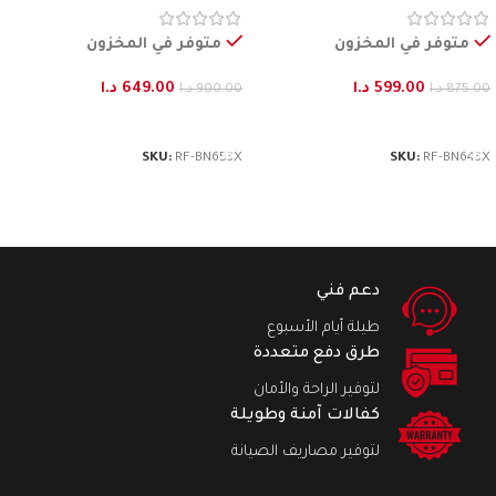
متوفر في المخزون
متوفر في المخزون
599.00
د.ا
649.00
د.ا
875.00
د.ا
900.00
د.ا
إضافة إلى السلة
إضافة إلى السلة
SKU:
RF-BN653X
SKU:
RF-BN643X
دعم فني
طيلة أيام الأسبوع
طرق دفع متعددة
لتوفير الراحة والأمان
كفالات آمنة وطويلة
لتوفير مصاريف الصيانة