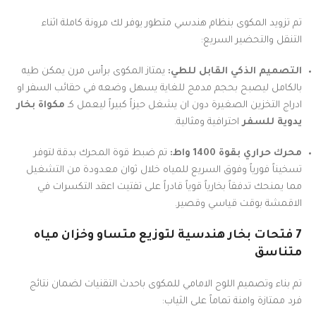
تم تزويد المكوى بنظام هندسي متطور يوفر لك مرونة كاملة اثناء
التنقل والتحضير السريع:
التصميم الذكي القابل للطي:
يمتاز المكوى برأس مرن يمكن طيه
بالكامل ليصبح بحجم مدمج للغاية يسهل وضعه في حقائب السفر او
ادراج التخزين الصغيرة دون ان يشغل حيزاً كبيراً ليعمل كـ
مكواة بخار
يدوية للسفر
احترافية ومثالية.
محرك حراري بقوة 1400 واط:
تم ضبط قوة المحرك بدقة لتوفر
تسخيناً فورياً وفوق السريع للمياه خلال ثوان معدودة من التشغيل
مما يمنحك تدفقاً بخارياً قوياً قادراً على تفتيت اعقد التكسرات في
الاقمشة بوقت قياسي وقصير.
7 فتحات بخار هندسية لتوزيع متساو وخزان مياه
متناسق
تم بناء وتصميم اللوح الامامي للمكوى باحدث التقنيات لضمان نتائج
فرد ممتازة وامنة تماماً على الثياب: