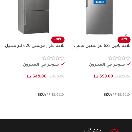
-28%
-32%
ثلاجة بابين 625 لتر ستيل فاتح ،
ثلاجة طراز فرنسي 620 لتر ستيل
بنكون
فاتح بنكون
متوفر في المخزون
متوفر في المخزون
599.00
د.ا
649.00
د.ا
875.00
د.ا
900.00
د.ا
إضافة إلى السلة
إضافة إلى السلة
SKU:
RF-BN653X
SKU:
RF-BN643X
دعم فني