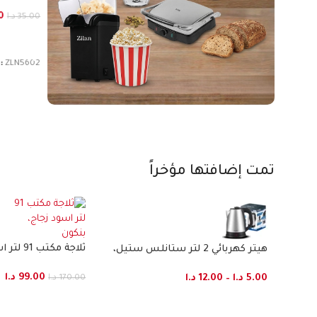
39.00
د.ا
0
50.00
د.ا
35.00
د.ا
إضافة إلى السلة
إضافة إ
:
ZLN5602
SKU:
ZLN4711
شاهد
تمت إضافتها مؤخراً
الكل
ثلاجة مكتب 91 لتر اسود زجاج، بنكون
هيتر كهربائي 2 لتر ستانلس ستيل،
فلوريا
99.00
د.ا
5.00
د.ا
–
12.00
د.ا
170.00
د.ا