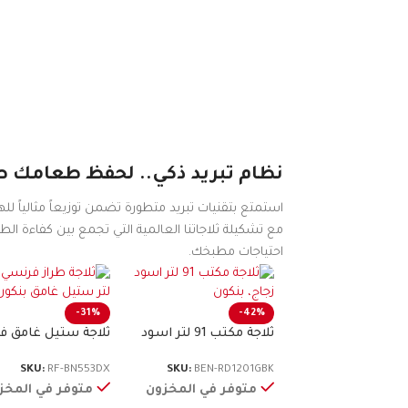
نظام تبريد ذكي.. لحفظ طعامك طا
استمتع بتقنيات تبريد متطورة تضمن توزيعاً مثالياً للهو
مع تشكيلة ثلاجاتنا العالمية التي تجمع بين كفاءة ا
احتياجات مطبخك.
-31%
-42%
ثلاجة مكتب 91 لتر اسود
ثلاجة ستيل غامق ف
زجاج، بنكون
560 لتر، بنكون
SKU:
RF-BN553DX
SKU:
BEN-RD1201GBK
متوفر في المخزون
متوفر في المخز