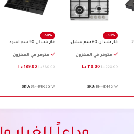
-50%
-50%
ن 2500
غاز بلت ان 60 سم ستيل،
غاز بلت ان 90 سم اسود
بنكون
سيكوريت، بنكون
متوفر في المخزون
متوفر في المخزون
110.00
د.ا
189.00
د.ا
220.00
د.ا
380.00
د.ا
إضافة إلى السلة
إضافة إلى السلة
SKU:
BN-HPRG5G1W
SKU:
BN-HK44G1W