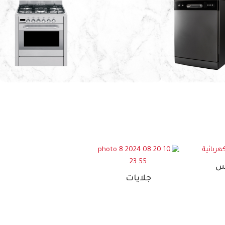
كهربائية في الاردن
العالمية
أمان تام وكفاءة
عالية
طهي أسرع ونتائج مبهرة
اشتري الآن
س
غسالات
جلايات