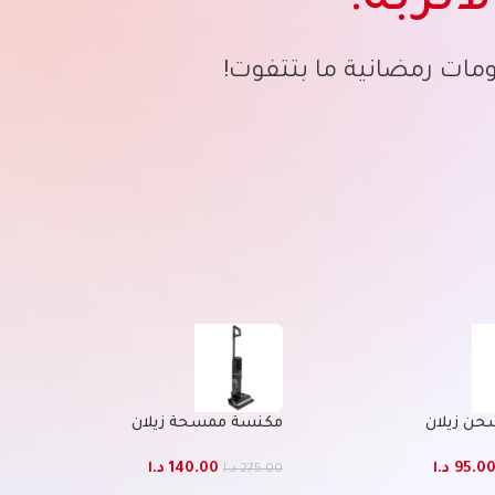
لأتربة!
مات رمضانية ما بتتفوت!
ن زيلان
مكنسة ممسحة زيلان
95.0
د.ا
140.00
د.ا
275.00
د.ا