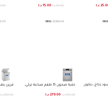
25.0
د.ا
15.00
د.ا
25.00
د.ا
8.00
لى السلة
إضافة إلى السلة
إض
2175
SKU:
ZLN2419
SKU
جلاية صحون 15 طقم صناعة تركي،
بنكون
BENKON
279.00
د.ا
450.00
د.ا
250.00
د.ا