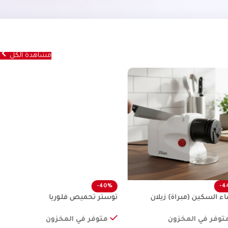
مشاهدة الكل
-40%
توستر تحميص فلوريا
متوفر في المخزون
9.00
د.ا
15.00
د.ا
إضافة إلى السلة
SKU:
ZLN1840
-4
ء السكين (مبراة) زيلان
توفر في المخزون