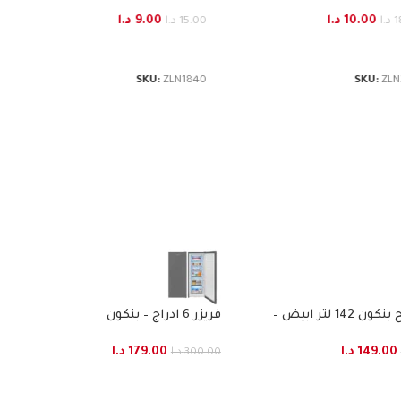
10.00
د.ا
1
د.ا
افة إلى السلة
SKU:
ZLN
فريزر بطح بنكون 142 لتر ابيض –
فريزر 6 ادراج – بنكون
149.00
د.ا
179.00
د.ا
300.00
د.ا