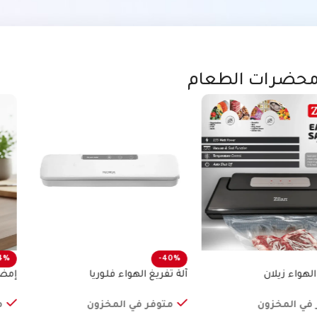
حضرات الطعام
4%
-40%
الهواء زيلان
آلة تفريغ الهواء فلوريا
إمضا
 في المخزون
متوفر في المخزون
م