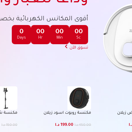
وداعاً للغبار وا
أقوى المكانس الكهربائية بخصو
0
00
00
00
Days
Hr
Min
Sc
تسوق الآن
 زيلان
مكنسة روبوت اسود زيلان
مكنسة شح
.ا
199.00
د.ا
0
450.00
د.ا
150.00
د.ا