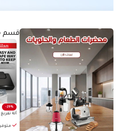
قسم م
-29%
-22%
آلة تفريغ الهواء زيلان
آلة تفريغ 
متوفر في المخزون
متوفر