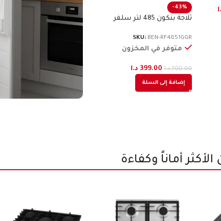
43%
-28%
ا
399.00
د.ا
700.00
د.ا
ثلاجة طراز فرنسي 620 لتر
إضافة إلى السلة
ستيل فاتح بنكون
ديفر
2501X
SKU:
RF-BN653X
مت
متوفر في المخزون
80.00
649.00
د.ا
900.00
د.ا
إضا
إضافة إلى السلة
أكثر أماناً وكفاءة