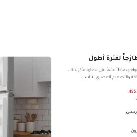
زجاً لفترة أطول
اء وحفاظاً فائقاً على نضارة مأكولاتك،
لطاقة والتصميم العصري لتناسب
-43%
رنسي
ثلاجة بنكون 485 لتر سلفر
زجاج – بنكون
SKU:
BEN-RF4851GGR
ون
متوفر في المخزون