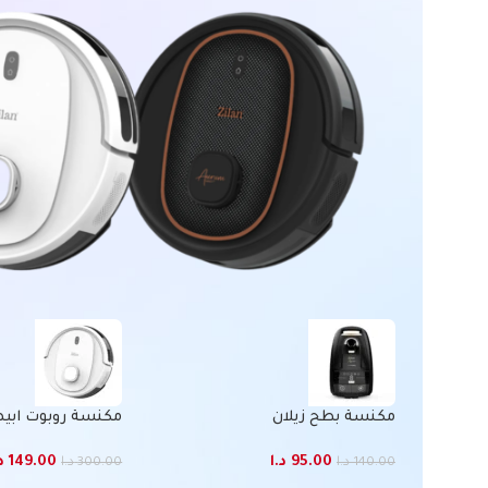
مكنسة بطح زيلان
مكنسة روبوت ابيض
95.00
د.ا
149.00
د
140.00
د.ا
300.00
د.ا