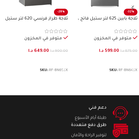
-28%
-32%
ثلاجة بابين 625 لتر ستيل فاتح ،
ثلاجة طراز فرنسي 620 لتر ستيل
بنكون
فاتح بنكون
متوفر في المخزون
متوفر في المخزون
599.00
د.ا
649.00
د.ا
875.00
د.ا
900.00
د.ا
إضافة إلى السلة
إضافة إلى السلة
SKU:
RF-BN653X
SKU:
RF-BN643X
دعم فني
طيلة أيام الأسبوع
طرق دفع متعددة
لتوفير الراحة والأمان