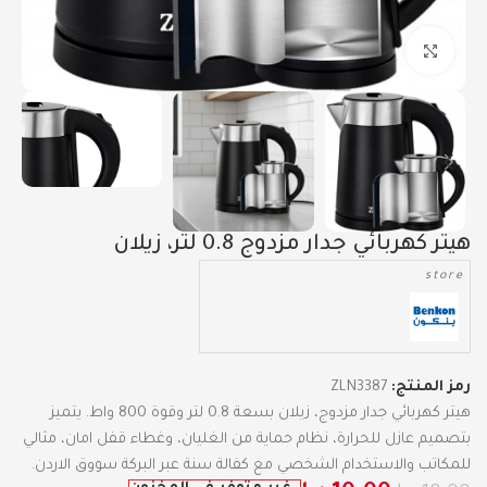
Click to enlarge
هيتر كهربائي جدار مزدوج 0.8 لتر، زيلان
store
رمز المنتج:
ZLN3387
هيتر كهربائي جدار مزدوج، زيلان بسعة 0.8 لتر وقوة 800 واط. يتميز
بتصميم عازل للحرارة، نظام حماية من الغليان، وغطاء قفل امان، مثالي
للمكاتب والاستخدام الشخصي مع كفالة سنة عبر البركة سووق الاردن.