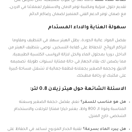
كفالة لمدة سنة
كاملة ضد اي عيوب تصنيعية. نحن نحرص على
تقديم حلول منزلية ومكتبية توفر الامان والاستقرار لعملائنا في الاردن،
مع ضمان توفر الدعم الفني المتميز لضمان رضاكم الدائم.
سهولة العناية والاداء المستدام
بفضل المواد عالية الجودة، يظل الهيتر سهلا في التنظيف ومقاوما
لتراكم الروائح. للحفاظ على كفاءة التسخين، نوصي بتنظيف الهيتر من
الداخل دوريا بمحلول الماء والخل لازالة الرواسب الكلسية الطبيعية،
مما يضمن لك بقاء الجهاز في حالة ممتازة لسنوات طويلة. تصميمه
الانيق وحجمه الصغير يجعلانه قطعة جمالية لا تشغل مساحة كبيرة
على مكتبك او رخامة مطبخك.
الاسئلة الشائعة حول هيتر زيلان 0.8 لتر:
هل هو مناسب للسفر؟
نعم، بفضل حجمه الصغير وسعته
المناسبة وقوة الـ 800 واط، يعتبر خيارا ممتازا للرحلات والاستخدام
الشخصي خارج المنزل.
هل يبرد الماء بسرعة؟
تقنية الجدار المزدوج تساعد في الحفاظ على