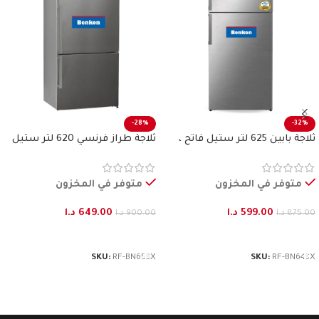
-28%
-32%
ثلاجة بابين 625 لتر ستيل فاتح ،
ثلاجة طراز فرنسي 620 لتر ستيل
بنكون
فاتح بنكون
متوفر في المخزون
متوفر في المخزون
599.00
د.ا
649.00
د.ا
875.00
د.ا
900.00
د.ا
إضافة إلى السلة
إضافة إلى السلة
SKU:
RF-BN653X
SKU:
RF-BN643X