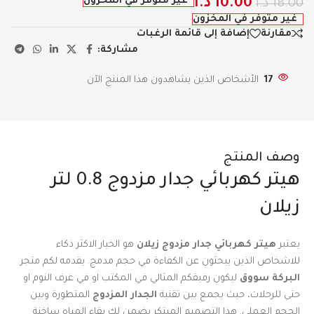
غير متوفر في المخزون
10.00
د.ا
18.00
د.ا
غير متوفر في المخزون
مقارنة
إضافة إلى قائمة الرغبات
مشاركة:
17
الأشخاص الذين يشاهدون هذا المنتج الآن
وصف المنتج
هيتر كهربائي جدار مزدوج 0.8 لتر
زيلان
يعتبر
هيتر كهربائي جدار مزدوج زيلان
هو الخيار الاكثر ذكاء
للاشخاص الذين يبحثون عن الكفاءة في حجم مدمج. يقدمه لكم متجر
البركة سووق
ليكون رفيقكم المثالي في المكتب او في غرف النوم او
حتى للرحلات، حيث يجمع بين تقنية
الجدار المزدوج
المتطورة وبين
الحجم العملي. هذا التصميم المبتكر يضمن لك بقاء المياه ساخنة