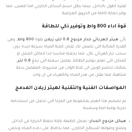
لفترة اطول بالداخل، بينما يظل جسم السخان الخارجي امنا للمس، مما
يوفر حماية كاملة من الحروق العرضية.
قوة اداء 800 واط وتوفير ذكي للطاقة
يأتي
هيتر كهربائي جدار مزدوج 0.8 لتر، زيلان
بقوة
800 واط
، وهي
القدرة المثالية التي تضمن لك غليان كمية المياه بسرعة جيدة دون
سحب تيار كهربائي عال، مما يجعله مناسبا جدا لاماكن العمل او
المنازل التي تهتم بتوفير الطاقة. بفضل سعته التي تبلغ
0.8 لتر
،
يمكنك تحضير كوبين الى ثلاثة اكواب من مشروبك المفضل بدقة
متناهية، مما يقلل من هدر المياه والكهرباء في ان واحد.
المواصفات الفنية والتقنية لهيتر زيلان المدمج
تم تصميم هذا الهيتر بمجموعة من المزايا التي تجعل من استخدامه
تجربة يومية امنة وسلسة:
هيكل مزدوج الجدار:
يعمل كطبقة عازلة تحفظ الحرارة في الداخل
وتمنع وصولها للسطح الخارجي، مما يحافظ على دفء المياه ويحمي