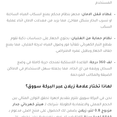
المستخدم.
غطاء قفل الامان:
مجهز بنظام محكم يمنع انسكاب المياه الساخنة
او تسرب البخار بشكل مفاجئ، مما يزيد من معدلات الامان اثناء عملية
السكب.
نظام حماية من الغليان:
يحتوي الجهاز على حساسات ذكية تقوم
بقطع التيار الكهربائي تلقائيا فور وصول المياه لدرجة الغليان، مما يمنع
جفاف الجهاز ويطيل عمره الافتراضي.
لف 360 درجة:
القاعدة اللاسلكية تمنحك حرية كاملة في وضع
السخان ورفعه من اي اتجاه، مما يجعله سهل الاستخدام في الاماكن
الضيقة والمكاتب المزدحمة.
لماذا تختار علامة زيلان عبر البركة سووق؟
نحن في البركة سووق نلتزم بتقديم اجهزة تحقق التوازن المثالي بين
الحجم العملي والاعتمادية الطويلة. شراءك لـ
هيتر كهربائي جدار
مزدوج 0.8 لتر، زيلان
يضمن لك الحصول على منتج اصلي مدعوم بـ