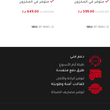
متوفر في المخزون
متوفر في المخزون
599.00
د.ا
649.00
د.ا
875.00
د.ا
900.00
د.ا
إضافة إلى السلة
إضافة إلى السلة
SKU:
RF-BN653X
SKU:
RF-BN643X
دعم فني
طيلة أيام الأسبوع
طرق دفع متعددة
لتوفير الراحة والأمان
كفالات آمنة وطويلة
لتوفير مصاريف الصيانة