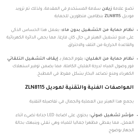
تضع علامة
زيلان
سلامة المستخدم في المقدمة، ولذلك تم تزويد
موديل
ZLN8115
بنظامين متطورين للحماية:
نظام حماية من التشغيل بدون ماء:
يعمل هذا الحساس الذكي
على منع تشغيل الهيتر في حال كان فارغا، مما يحمي الدائرة الكهربائية
والقاعدة الحرارية من التلف والاحتراق.
نظام حماية من الغليان:
يقوم الجهاز بـ
إيقاف التشغيل التلقائي
فور وصول المياه لدرجة الغليان الكاملة، مما يضمن توفير استهلاك
الكهرباء ومنع تصاعد البخار بشكل مفرط في المطبخ.
المواصفات الفنية والتقنية لموديل ZLN8115
يجمع هذا الهيتر بين العملية والجمال في تفاصيله التقنية:
مؤشر تشغيل ضوئي:
يحتوي على اضاءة LED جذابة تضيء اثناء
العمل، مما يعطي مظهرا جماليا للمياه وهي تغلي وينبهك بحالة
الجهاز بوضوح.