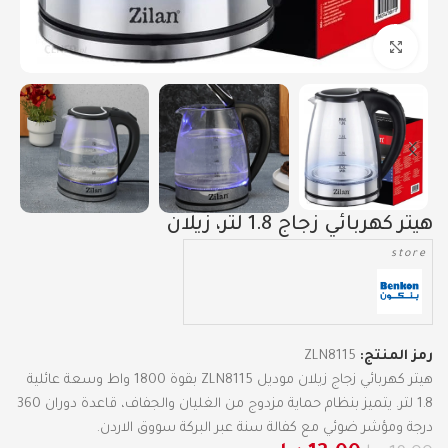
Click to enlarge
هيتر كهربائي زجاج 1.8 لتر، زيلان
store
رمز المنتج:
ZLN8115
هيتر كهربائي زجاج زيلان موديل ZLN8115 بقوة 1800 واط وسعة عائلية
1.8 لتر. يتميز بنظام حماية مزدوج من الغليان والجفاف، قاعدة دوران 360
درجة ومؤشر ضوئي مع كفالة سنة عبر البركة سووق الاردن.