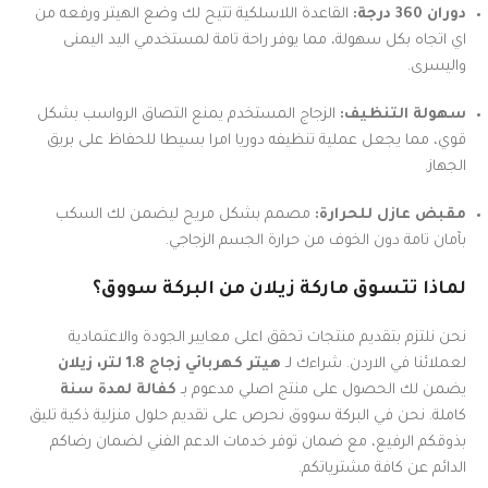
دوران 360 درجة:
القاعدة اللاسلكية تتيح لك وضع الهيتر ورفعه من
اي اتجاه بكل سهولة، مما يوفر راحة تامة لمستخدمي اليد اليمنى
واليسرى.
سهولة التنظيف:
الزجاج المستخدم يمنع التصاق الرواسب بشكل
قوي، مما يجعل عملية تنظيفه دوريا امرا بسيطا للحفاظ على بريق
الجهاز.
مقبض عازل للحرارة:
مصمم بشكل مريح ليضمن لك السكب
بآمان تامة دون الخوف من حرارة الجسم الزجاجي.
لماذا تتسوق ماركة زيلان من البركة سووق؟
نحن نلتزم بتقديم منتجات تحقق اعلى معايير الجودة والاعتمادية
لعملائنا في الاردن. شراءك لـ
هيتر كهربائي زجاج 1.8 لتر، زيلان
يضمن لك الحصول على منتج اصلي مدعوم بـ
كفالة لمدة سنة
كاملة. نحن في البركة سووق نحرص على تقديم حلول منزلية ذكية تليق
بذوقكم الرفيع، مع ضمان توفر خدمات الدعم الفني لضمان رضاكم
الدائم عن كافة مشترياتكم.