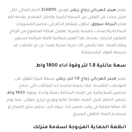
يعتبر
هيتر كهربائي زجاج زيلان
موديل
ZLN8115
الخيار المثالي لكل
منزل يبحث عن التوازن بين السعة الكبيرة والامان المتقدم. يقدمه لكم
متجر
البركة سووق
، ليكون رفيقكم الدائم في تحضير المشروبات
الساخنة والاعشاب بلمسة عصرية. بفضل هيكله المصنوع من الزجاج
المقاوم للحرارة، يمنحك هذا الهيتر شفافية كاملة لمراقبة مستوى
ونقاء المياه، مما يضمن لك تجربة صحية بعيدا عن اي تفاعلات قد
تسببها المواد البلاستيكية.
سعة عائلية 1.8 لتر وقوة اداء 1800 واط
يتميز
هيتر كهربائي زجاج 1.8 لتر، زيلان
بسعة كبيرة تتفوق على
الموديلات التقليدية، مما يجعله مناسبا جدا للعائلات التي تحتاج
لتحضير كمية وافرة من المياه الساخنة دفعة واحدة. وبقوة
1800 واط
،
يضمن الجهاز غليان المياه بكفاءة عالية وتوزيع حراري متوازن، مما يوفر
لك مياها مغلية في وقت قصير جدا، سواء كنت تحضر شاي الصباح او
تستخدم المياه للطهي السريع.
انظمة الحماية المزدوجة لسلامة منزلك