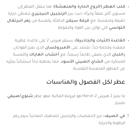
قلب العطر (الروح الحارة والمنعشة):
هنا ينتقل العطر إلى
مستوى أكثر عمقاً وجرأة؛ حيث يبرز
الزنجبيل النيجيري
ليعطي حرارة
خفيفة ومنعشة، مع
قرفة سيلان
الدافئة، ولمسة من
زهر البرتقال
التونسي
التي توازن بين القوة والنعومة.
القاعدة (الثبات والجاذبية):
يستقر هيرش 2 على قاعدة عطرية
معقدة وفخمة جداً، تعتمد على
الأمبروكسان
الذي يعزز الفوحان،
و
اللبان
الذي يضفي طابعاً رسمياً، مع
أخشاب الغاياك
واللمسة
المبتكرة من
الشاي الصيني الأسود
، مما يعطيه ثباتاً استثنائياً يميّزه
عن العطور المنعشة التقليدية.
عطر لكل الفصول والمناسبات
ما يميز 2 هيرش Hersh 2 هو مرونته العالية؛ فهو عطر
شتوي/صيفي
بامتياز:
في الصيف:
تبرز الحمضيات والزنجبيل لتعطيك انتعاشاً يدوم رغم
الرطوبة والحرارة.