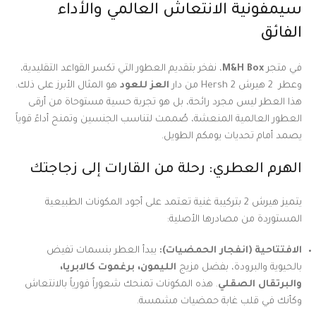
سيمفونية الانتعاش العالمي والأداء
الفائق
في متجر
M&H Box
، نفخر بتقديم العطور التي تكسر القواعد التقليدية،
وعطر 2 هيرش Hersh 2 من دار
العز للعود
هو المثال الأبرز على ذلك.
هذا العطر ليس مجرد رائحة، بل هو تجربة حسية مستوحاة من أرقى
العطور العالمية المنعشة، صُممت لتناسب الجنسين وتمنح أداءً قوياً
يصمد أمام تحديات يومكم الطويل.
الهرم العطري: رحلة من القارات إلى زجاجتك
يتميز هيرش 2 بتركيبة غنية تعتمد على أجود المكونات الطبيعية
المستوردة من مصادرها الأصلية:
الافتتاحية (انفجار الحمضيات):
يبدأ العطر بنسمات تفيض
بالحيوية والبرودة، بفضل مزيج
الليمون، برغموت كالابريا،
والبرتقال الصقلي
. هذه المكونات تمنحك شعوراً فورياً بالانتعاش
وكأنك في قلب غابة حمضيات مشمسة.