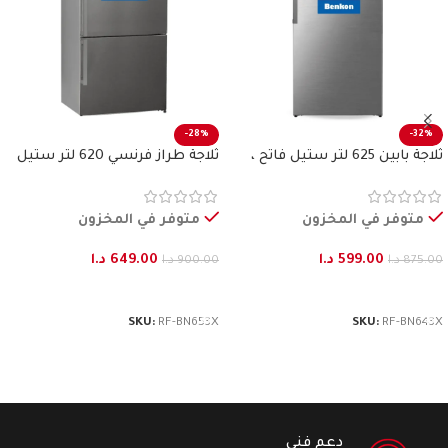
-28%
-32%
ثلاجة بابين 625 لتر ستيل فاتح ،
ثلاجة طراز فرنسي 620 لتر ستيل
بنكون
فاتح بنكون
متوفر في المخزون
متوفر في المخزون
599.00
د.ا
649.00
د.ا
875.00
د.ا
900.00
د.ا
إضافة إلى السلة
إضافة إلى السلة
SKU:
RF-BN653X
SKU:
RF-BN643X
دعم فني