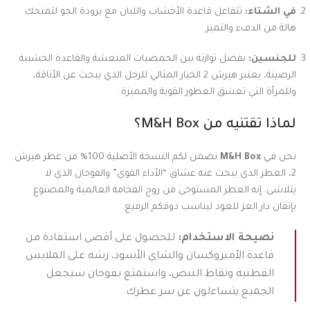
في الشتاء:
تتفاعل قاعدة الأخشاب واللبان مع برودة الجو لتمنحك
هالة من الدفء والتميز.
للجنسين:
بفضل توازنه بين الحمضيات المنعشة والقاعدة الخشبية
الرصينة، يعتبر هيرش 2 الخيار المثالي للرجل الذي يبحث عن الأناقة،
وللمرأة التي تعشق العطور القوية والمميزة.
لماذا تقتنيه من M&H Box؟
نحن في
M&H Box
نضمن لكم النسخة الأصلية 100% من عطر هيرش
2، العطر الذي يبحث عنه عشاق “الأداء القوي” والفوحان الذي لا
يتلاشى. إنه العطر المستوحى من روح الفخامة العالمية والمصنوع
بإتقان دار العز للعود ليناسب ذوقكم الرفيع.
نصيحة الاستخدام:
للحصول على أقصى استفادة من
قاعدة الأمبروكسان والشاي الأسود، رشه على الملابس
القطنية ونقاط النبض، واستمتع بفوحان سيجعل
الجميع يتساءلون عن سر عطرك.